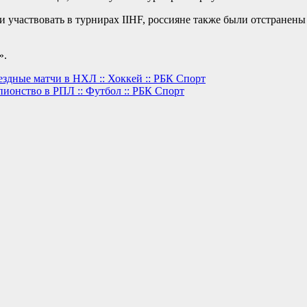
 участвовать в турнирах IIHF, россияне также были отстранены
».
дные матчи в НХЛ :: Хоккей :: РБК Спорт
ионство в РПЛ :: Футбол :: РБК Спорт