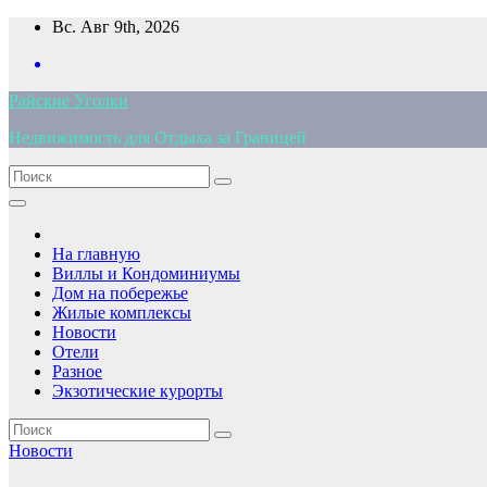
Перейти
Вс. Авг 9th, 2026
к
содержимому
Райские Уголки
Недвижимость для Отдыха за Границей
На главную
Виллы и Кондоминиумы
Дом на побережье
Жилые комплексы
Новости
Отели
Разное
Экзотические курорты
Новости