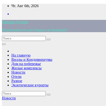
Перейти
Чт. Авг 6th, 2026
к
содержимому
Райские Уголки
Недвижимость для Отдыха за Границей
На главную
Виллы и Кондоминиумы
Дом на побережье
Жилые комплексы
Новости
Отели
Разное
Экзотические курорты
Новости