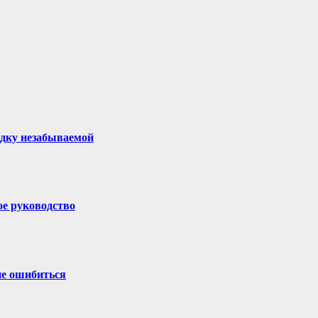
здку незабываемой
ое руководство
не ошибиться