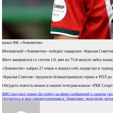
канал ФК «Локомотив»
Московский «Локомотив» победил самарские «Крылья Советов» 
Матч завершился со счетом 1:0, мяч на 75-й минуте забил вы
«Локомотив» набрал 27 очков и вернул себе лидерство в турни
«Крылья Советов» продлили безвыигрышную серию в РПЛ до тр
Обсудить новость можно в нашем телеграм-канале «РБК Спорт
Навигация
МЮ продлил серию без побед на фоне сообщений о скором уходе
Окунитесь в мир импрессионизма в Эрмитаже: экскурсия, кото
по
записям