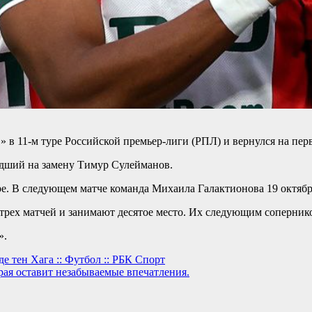
в 11-м туре Российской премьер-лиги (РПЛ) и вернулся на перв
шедший на замену Тимур Сулейманов.
ре. В следующем матче команда Михаила Галактионова 19 октябр
ех матчей и занимают десятое место. Их следующим соперником
».
 тен Хага :: Футбол :: РБК Спорт
рая оставит незабываемые впечатления.