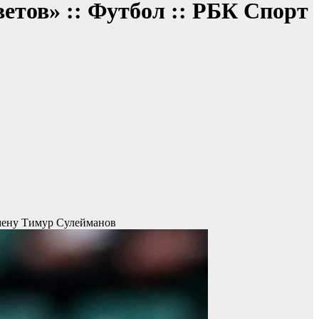
тов» :: Футбол :: РБК Спорт
амену Тимур Сулейманов