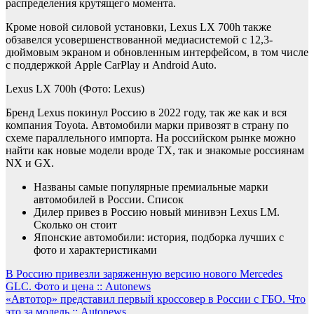
распределения крутящего момента.
Кроме новой силовой установки, Lexus LX 700h также
обзавелся усовершенствованной медиасистемой с 12,3-
дюймовым экраном и обновленным интерфейсом, в том числе
с поддержкой Apple CarPlay и Android Auto.
Lexus LX 700h
(Фото: Lexus)
Бренд Lexus покинул Россию в 2022 году, так же как и вся
компания Toyota. Автомобили марки привозят в страну по
схеме параллельного импорта. На российском рынке можно
найти как новые модели вроде TX, так и знакомые россиянам
NX и GX.
Названы самые популярные премиальные марки
автомобилей в России. Список
Дилер привез в Россию новый минивэн Lexus LM.
Сколько он стоит
Японские автомобили: история, подборка лучших с
фото и характеристиками
Навигация
В Россию привезли заряженную версию нового Mercedes
GLC. Фото и цена :: Autonews
по
«Автотор» представил первый кроссовер в России с ГБО. Что
это за модель :: Autonews