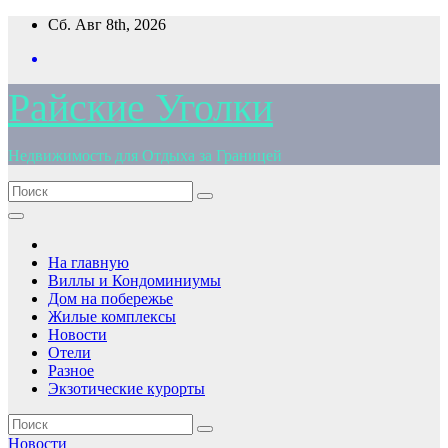
Перейти
Сб. Авг 8th, 2026
к
содержимому
Райские Уголки
Недвижимость для Отдыха за Границей
На главную
Виллы и Кондоминиумы
Дом на побережье
Жилые комплексы
Новости
Отели
Разное
Экзотические курорты
Новости