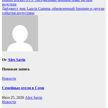
Навигация
родстера
по
Дайджест дня: Lancia Gamma, обновленный Sportage и другие
записям
события индустрии
От
Alex Savin
Похожая запись
Новости
Семейные отели в Сочи
Июл 25, 2026
Alex Savin
Новости