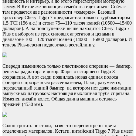
внешность и интерьер, а до этого пересмотрели моторную
гамму. В Китае же эволюция семейства идет иначе. Сейчас
там продается две разновидности «семерки». Базовый
кроссовер Chery Tiggo 7 предлагается только с турбомотором
1.5 TCI (156 л.с.) и стоит 75—110 тысяч юаней (10500—15400
долларов). А на полступеньки выше находится Chery Tiggo 7
Plus с выбором из трех силовых агрегатов и ценами в
диапазоне 100—120 тысяч юаней (14000—16800 долларов). И
теперь Plus-версия подверглась рестайлингу.
Спереди изменилось только пластиковое оперение — бампер,
решетка радиатора и декор. Фары от старшего Tiggo 8
сохранены. А вот сзади появилась новая единая полоса
фонарей с прозрачным рассеивателем, Плюс, разумеется,
переделанный задний бампер, на котором нет даже имитации
выпускных патрубков: настоящая выхлопная труба спрятана.
Изменен дизайн колес. Общая длина машины осталась
прежней (4530 мм).
Салон трогать не стали, разве что пересмотрены цвета
отделочных материалов. Кстати, китайский Tiggo 7 Plus имеет