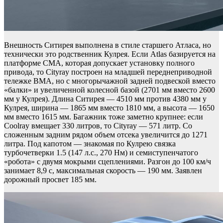
Внешность Ситирея выполнена в стиле старшего Атласа, но
технически это родственник Кулрея. Если Atlas базируется на
платформе CMA, которая допускает установку полного
привода, то Cityray построен на младшей переднеприводной
тележке BMA, но с многорычажной задней подвеской вместо
«балки» и увеличенной колесной базой (2701 мм вместо 2600
мм у Кулрея). Длина Ситирея — 4510 мм против 4380 мм у
Кулрея, ширина — 1865 мм вместо 1810 мм, а высота — 1650
мм вместо 1615 мм. Багажник тоже заметно крупнее: если
Coolray вмещает 330 литров, то Cityray — 571 литр. Со
сложенным задним рядом объем отсека увеличится до 1271
литра. Под капотом — знакомая по Кулрею связка
турбочетверки 1.5 (147 л.с., 270 Нм) и семиступенчатого
«робота» с двумя мокрыми сцеплениями. Разгон до 100 км/ч
занимает 8,9 с, максимальная скорость — 190 мм. Заявлен
дорожный просвет 185 мм.