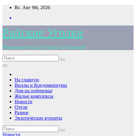
Перейти
Вс. Авг 9th, 2026
к
содержимому
Райские Уголки
Недвижимость для Отдыха за Границей
На главную
Виллы и Кондоминиумы
Дом на побережье
Жилые комплексы
Новости
Отели
Разное
Экзотические курорты
Новости