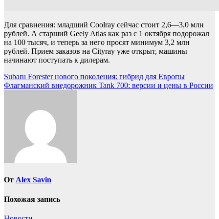
Для сравнения: младший Coolray сейчас стоит 2,6—3,0 млн
рублей. А старший Geely Atlas как раз с 1 октября подорожал
на 100 тысяч, и теперь за него просят минимум 3,2 млн
рублей. Прием заказов на Cityray уже открыт, машины
начинают поступать к дилерам.
Навигация
Subaru Forester нового поколения: гибрид для Европы
Флагманский внедорожник Tank 700: версии и цены в России
по
записям
От
Alex Savin
Похожая запись
Новости