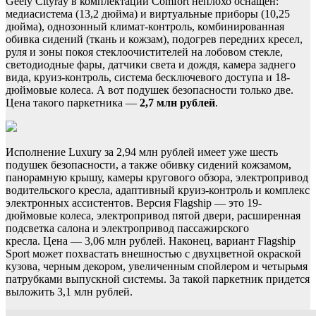
Geely Cityray в комплектации Comfort неплохо оснащен:
медиасистема (13,2 дюйма) и виртуальные приборы (10,25
дюйма), однозонный климат-контроль, комбинированная
обивка сидений (ткань и кожзам), подогрев передних кресел,
руля и зоны покоя стеклоочистителей на лобовом стекле,
светодиодные фары, датчики света и дождя, камера заднего
вида, круиз-контроль, система бесключевого доступа и 18-
дюймовые колеса. А вот подушек безопасности только две.
Цена такого паркетника —
2,7 млн рублей
.
Исполнение Luxury за 2,94 млн рублей имеет уже шесть
подушек безопасности, а также обивку сидений кожзамом,
панорамную крышу, камеры кругового обзора, электропривод
водительского кресла, адаптивный круиз-контроль и комплекс
электронных ассистентов. Версия Flagship — это 19-
дюймовые колеса, электропривод пятой двери, расширенная
подсветка салона и электропривод пассажирского
кресла. Цена — 3,06 млн рублей. Наконец, вариант Flagship
Sport может похвастать внешностью с двухцветной окраской
кузова, черным декором, увеличенным спойлером и четырьмя
патрубками выпускной системы. За такой паркетник придется
выложить 3,1 млн рублей.