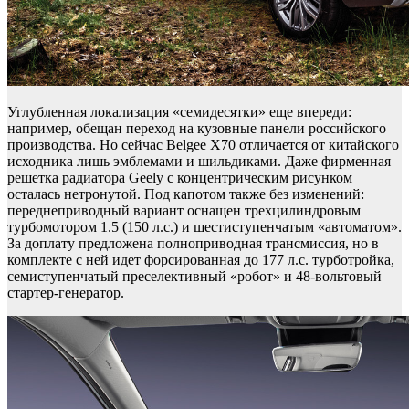
Углубленная локализация «семидесятки» еще впереди:
например, обещан переход на кузовные панели российского
производства. Но сейчас Belgee X70 отличается от китайского
исходника лишь эмблемами и шильдиками. Даже фирменная
решетка радиатора Geely с концентрическим рисунком
осталась нетронутой. Под капотом также без изменений:
переднеприводный вариант оснащен трехцилиндровым
турбомотором 1.5 (150 л.с.) и шестиступенчатым «автоматом».
За доплату предложена полноприводная трансмиссия, но в
комплекте с ней идет форсированная до 177 л.с. турботройка,
семиступенчатый преселективный «робот» и 48-вольтовый
стартер-генератор.