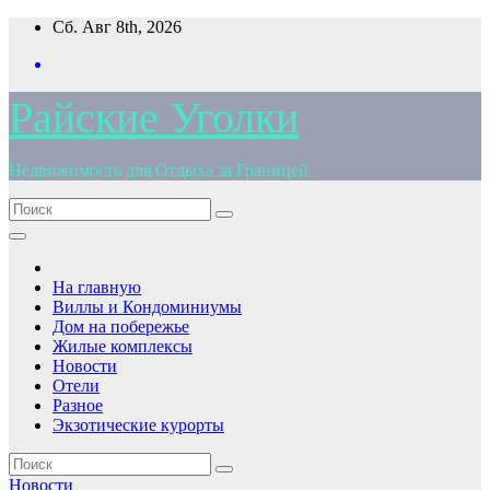
Перейти
Сб. Авг 8th, 2026
к
содержимому
Райские Уголки
Недвижимость для Отдыха за Границей
На главную
Виллы и Кондоминиумы
Дом на побережье
Жилые комплексы
Новости
Отели
Разное
Экзотические курорты
Новости