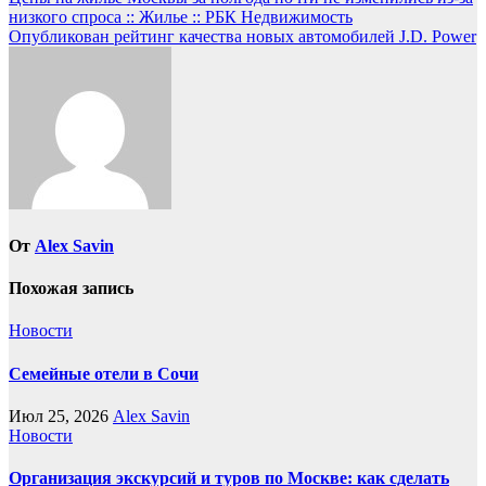
Навигация
низкого спроса :: Жилье :: РБК Недвижимость
по
Опубликован рейтинг качества новых автомобилей J.D. Power
записям
От
Alex Savin
Похожая запись
Новости
Семейные отели в Сочи
Июл 25, 2026
Alex Savin
Новости
Организация экскурсий и туров по Москве: как сделать