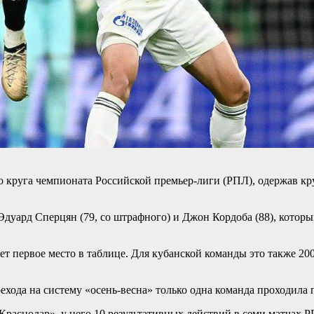
го круга чемпионата Российской премьер-лиги (РПЛ), одержав к
 Эдуард Сперцян (79, со штрафного) и Джон Кордоба (88), котор
ет первое место в таблице. Для кубанской команды это также 2
ехода на систему «осень-весна» только одна команда проходила 
раснодар», у него 10 результативных действий в семи матчах РПЛ