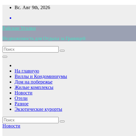
Перейти
Вс. Авг 9th, 2026
к
содержимому
Райские Уголки
Недвижимость для Отдыха за Границей
На главную
Виллы и Кондоминиумы
Дом на побережье
Жилые комплексы
Новости
Отели
Разное
Экзотические курорты
Новости