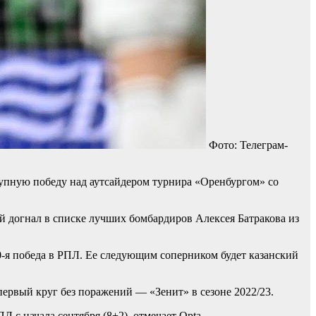
Фото: Телеграм-
рупную победу над аутсайдером турнира «Оренбургом» со
ый догнал в списке лучших бомбардиров Алексея Батракова из
00-я победа в РПЛ. Ее следующим соперником будет казанский
первый круг без поражений — «Зенит» в сезоне 2022/23.
 с начала сентября (8+2), отмечает Opta.