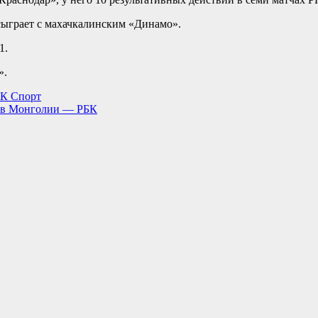
 сыграет с махачкалинским «Динамо».
1.
».
БК Спорт
са в Монголии — РБК