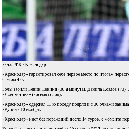
канал ФК «Краснодар»
«Краснодар» гарантировал себе первое место по итогам перво
счетом 4:0.
Голы забили Кевин Ленини (38-я минута), Данила Козлов (73),
«Локомотива» (восемь голов).
«Краснодар» одержал 11-ю победу подряд и с 36 очками занима
«Рубин» 10 ноября.
«Краснодар» идет без поражений после 14 туров, с момента пер
Кордоба первым в истории забил 20 голов в РПЛ на стадионе «К