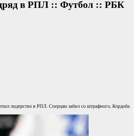
дряд в РПЛ :: Футбол :: РБК
репил лидерство в РПЛ. Сперцян забил со штрафного, Кордоба