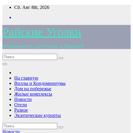
Перейти
Сб. Авг 8th, 2026
к
содержимому
Райские Уголки
Недвижимость для Отдыха за Границей
На главную
Виллы и Кондоминиумы
Дом на побережье
Жилые комплексы
Новости
Отели
Разное
Экзотические курорты
Новости