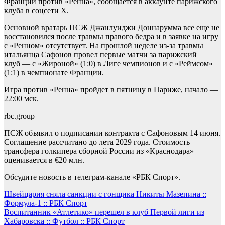
Франции против «Ренна», сообщается в аккаунте парижского
клуба в соцсети Х.
Основной вратарь ПСЖ Джанлуиджи Доннарумма все еще не
восстановился после травмы правого бедра и в заявке на игру
с «Ренном» отсутствует. На прошлой неделе из-за травмы
итальянца Сафонов провел первые матчи за парижский
клуб — с «Жироной» (1:0) в Лиге чемпионов и с «Реймсом»
(1:1) в чемпионате Франции.
Игра против «Ренна» пройдет в пятницу в Париже, начало —
22:00 мск.
rbc.group
ПСЖ объявил о подписании контракта с Сафоновым 14 июня.
Соглашение рассчитано до лета 2029 года. Стоимость
трансфера голкипера сборной России из «Краснодара»
оценивается в €20 млн.
Обсудите новость в телеграм-канале «РБК Спорт».
Навигация
Швейцария сняла санкции с гонщика Никиты Мазепина ::
Формула-1 :: РБК Спорт
по
Воспитанник «Атлетико» перешел в клуб Первой лиги из
записям
Хабаровска :: Футбол :: РБК Спорт