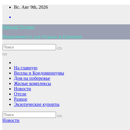
Перейти
Вс. Авг 9th, 2026
к
содержимому
Райские Уголки
Недвижимость для Отдыха за Границей
На главную
Виллы и Кондоминиумы
Дом на побережье
Жилые комплексы
Новости
Отели
Разное
Экзотические курорты
Новости