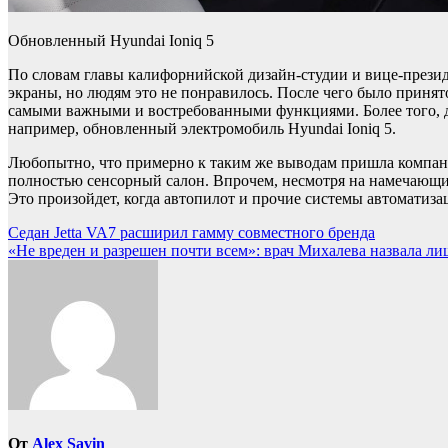
Обновленный Hyundai Ioniq 5
По словам главы калифорнийской дизайн-студии и вице-презид
экраны, но людям это не понравилось. После чего было принят
самыми важными и востребованными функциями. Более того, д
например, обновленный электромобиль Hyundai Ioniq 5.
Любопытно, что примерно к таким же выводам пришла компания
полностью сенсорный салон. Впрочем, несмотря на намечающий
Это произойдет, когда автопилот и прочие системы автоматиза
Навигация
Седан Jetta VA7 расширил гамму совместного бренда
«Не вреден и разрешен почти всем»: врач Михалева назвала ли
по
записям
От
Alex Savin