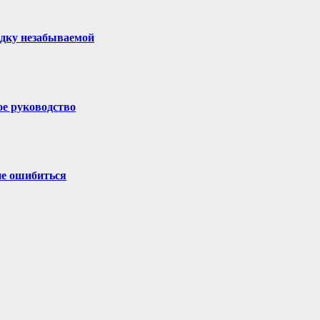
здку незабываемой
ое руководство
не ошибиться