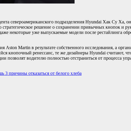
ента североамериканского подразделения Hyundai Хак Су Ха, он
о стратегическое решение о сохранении привычных кнопок и рук
аже некоторые уже выпускаемые модели после рестайлинга обр
 Aston Martin в результате собственного исследования, а орга
ся кнопочный ренессанс, те же дизайнеры Hyundai считают, чт
ции позволят водителю полностью отстраниться от процесса упр
шь 3 причины отказаться от белого хлеба