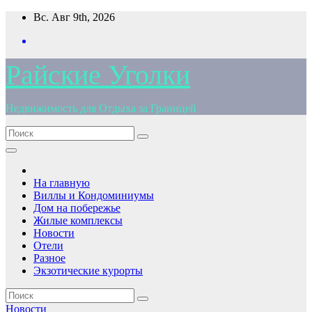
Перейти
Вс. Авг 9th, 2026
к
содержимому
Райские Уголки
Недвижимость для Отдыха за Границей
На главную
Виллы и Кондоминиумы
Дом на побережье
Жилые комплексы
Новости
Отели
Разное
Экзотические курорты
Новости