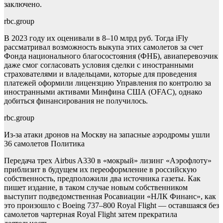
заключено.
rbc.group
В 2023 году их оценивали в 8–10 млрд руб. Тогда iFly
рассматривал возможность выкупа этих самолетов за счет
Фонда национального благосостояния (ФНБ), авиаперевозчик
даже смог согласовать условия сделки с иностранными
страхователями и владельцами, которые для проведения
платежей оформили лицензцию Управления по контролю за
иностранными активами Минфина США (OFAC), однако
добиться финансирования не получилось.
rbc.group
Из-за атаки дронов на Москву на запасные аэродромы ушли
36 самолетов
Политика
Передача трех Airbus A330 в «мокрый» лизинг «Аэрофлоту»
приблизит в будущем их переоформление в российскую
собственность, предположили два источника газеты. Как
пишет издание, в таком случае новым собственником
выступит подведомственная Росавиации «НЛК Финанс», как
это произошло с Boeing 737–800 Royal Flight — оставшаяся без
самолетов чартерная Royal Flight затем прекратила