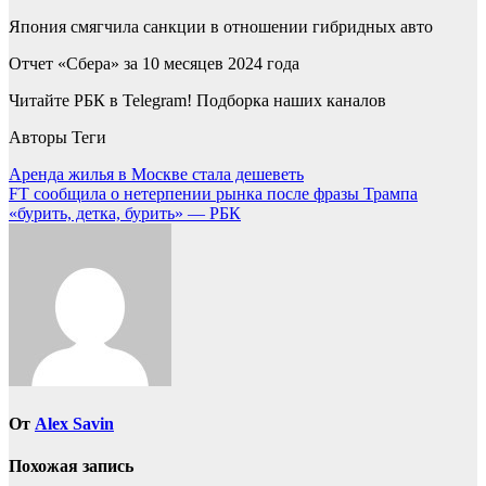
Япония смягчила санкции в отношении гибридных авто
Отчет «Сбера» за 10 месяцев 2024 года
Читайте РБК в Telegram! Подборка наших каналов
Авторы Теги
Навигация
Аренда жилья в Москве стала дешеветь
FT сообщила о нетерпении рынка после фразы Трампа
по
«бурить, детка, бурить» — РБК
записям
От
Alex Savin
Похожая запись