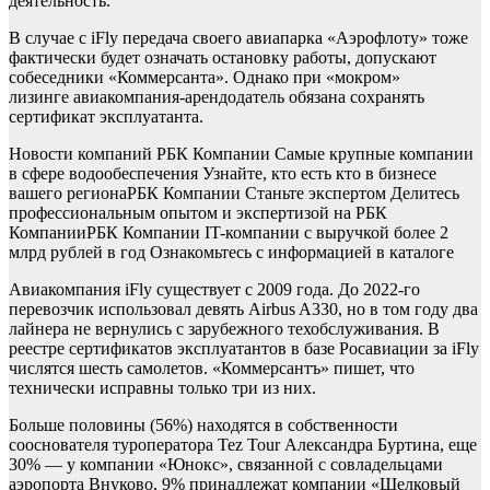
деятельность.
В случае с iFly передача своего авиапарка «Аэрофлоту» тоже
фактически будет означать остановку работы, допускают
собеседники «Коммерсанта». Однако при «мокром»
лизинге авиакомпания-арендодатель обязана сохранять
сертификат эксплуатанта.
Новости компаний РБК Компании Самые крупные компании
в сфере водообеспечения Узнайте, кто есть кто в бизнесе
вашего региона
РБК Компании Станьте экспертом Делитесь
профессиональным опытом и экспертизой на РБК
Компании
РБК Компании IT-компании с выручкой более 2
млрд рублей в год Ознакомьтесь с информацией в каталоге
Авиакомпания iFly существует с 2009 года. До 2022-го
перевозчик использовал девять Airbus A330, но в том году два
лайнера не вернулись с зарубежного техобслуживания. В
реестре сертификатов эксплуатантов в базе Росавиации за iFly
числятся шесть самолетов. «Коммерсантъ» пишет, что
технически исправны только три из них.
Больше половины (56%) находятся в собственности
сооснователя туроператора Tez Tour Александра Буртина, еще
30% — у компании «Юнокс», связанной с совладельцами
аэропорта Внуково, 9% принадлежат компании «Шелковый