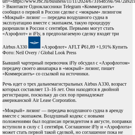
url=»https://www.rbc.ru/business/11/11/2024/673164b59a79472a92
> Вконтакте Одноклассники Telegram «Коммерсантъ»
сообщил о первой в России сделке с «мокрым» лизингом
«Мокрый» лизинг — передача воздушного судна в
эксплуатацию вместе с экипажем, такую процедуру
разрешили в России с сентября. Первыми могут стать
«Аэрофлот» и iFly, в предполагаемую сделку входят три
Airbus A330
«Аэрофлот»
AFLT
₽61,89
+1,91%
Купить
Фото: Neil Overy / Global Look Press
Бывший чартерный перевозчик iFly обсудил с «Аэрофлотом»
передачу своего авиапарка в «мокрый» лизинг, пишет
«Коммерсантъ» со ссылкой на источники.
Речь идет о трех дальнемагистральных Airbus A330, возраст
которых составляет 13–16 лет. Они находятся в двойной
регистрации, поскольку до сих пор принадлежат
американской Air Lease Corporation.
«Мокрый» лизинг — передача воздушного судна в аренду
вместе с экипажем. Воздушный кодекс с новыми
положениями был подписан президентом в августе, поправки
вступили в силу с 1 сентября. Соглашение iFly и «Аэрофлота»
может стать первой такой сделкой, но соглашение пока не