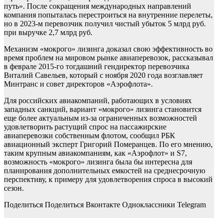
путь». После сокращения международных направлений
компания попыталась перестроиться на внутренние перелеты,
но в 2023-м перевозчик получил чистый убыток 5 млрд руб.
при выручке 2,7 млрд руб.
Механизм «мокрого» лизинга доказал свою эффективность во
время проблем на мировом рынке авиаперевозок, рассказывал
в феврале 2015-го тогдашний гендиректор перевозчика
Виталий Савельев, который с ноября 2020 года возглавляет
Минтранс и совет директоров «Аэрофлота».
Для российских авиакомпаний, работающих в условиях
западных санкций, вариант «мокрого» лизинга становится
еще более актуальным из-за ограниченных возможностей
удовлетворить растущий спрос на пассажирские
авиаперевозки собственным флотом, сообщил РБК
авиационный эксперт Григорий Померанцев. По его мнению,
таким крупным авиакомпаниям, как «Аэрофлот» и S7,
возможность «мокрого» лизинга была бы интересна для
планирования дополнительных емкостей на среднесрочную
перспективу, к примеру для удовлетворения спроса в высокий
сезон.
Поделиться
Поделиться Вконтакте Одноклассники Telegram