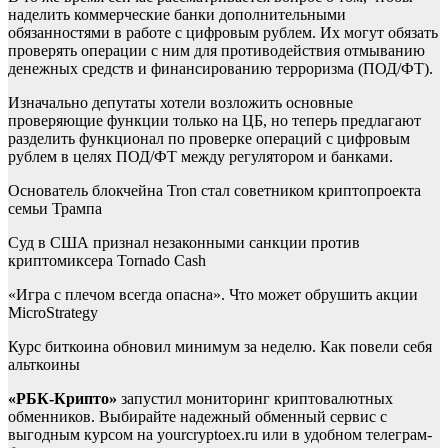
наделить коммерческие банки дополнительными
обязанностями в работе с цифровым рублем. Их могут обязать
проверять операции с ним для противодействия отмыванию
денежных средств и финансированию терроризма (ПОД/ФТ).
Изначально депутаты хотели возложить основные
проверяющие функции только на ЦБ, но теперь предлагают
разделить функционал по проверке операций с цифровым
рублем в целях ПОД/ФТ между регулятором и банками.
Основатель блокчейна Tron стал советником криптопроекта
семьи Трампа
Суд в США признал незаконными санкции против
криптомиксера Tornado Cash
«Игра с плечом всегда опасна». Что может обрушить акции
MicroStrategy
Курс биткоина обновил минимум за неделю. Как повели себя
альткоины
«РБК-Крипто»
запустил мониторинг криптовалютных
обменников. Выбирайте надежный обменный сервис с
выгодным курсом на yourcryptoex.ru или в удобном телеграм-