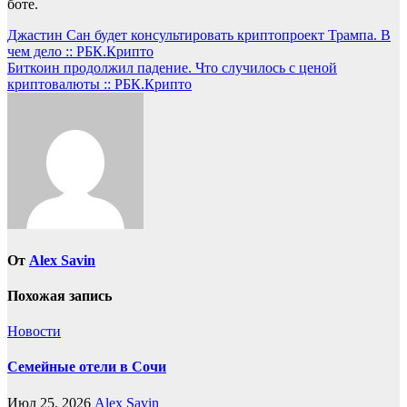
боте.
Навигация
Джастин Сан будет консультировать криптопроект Трампа. В
чем дело :: РБК.Крипто
по
Биткоин продолжил падение. Что случилось с ценой
записям
криптовалюты :: РБК.Крипто
От
Alex Savin
Похожая запись
Новости
Семейные отели в Сочи
Июл 25, 2026
Alex Savin