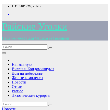
Перейти
Пт. Авг 7th, 2026
к
содержимому
Райские Уголки
Недвижимость для Отдыха за Границей
На главную
Виллы и Кондоминиумы
Дом на побережье
Жилые комплексы
Новости
Отели
Разное
Экзотические курорты
Новости