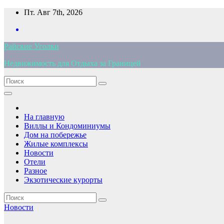
Перейти
Пт. Авг 7th, 2026
к
содержимому
Райские Уголки
Недвижимость для Отдыха за Границей
На главную
Виллы и Кондоминиумы
Дом на побережье
Жилые комплексы
Новости
Отели
Разное
Экзотические курорты
Новости