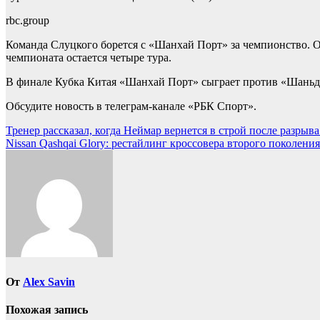
rbc.group
Команда Слуцкого борется с «Шанхай Порт» за чемпионство. Он
чемпионата остается четыре тура.
В финале Кубка Китая «Шанхай Порт» сыграет против «Шаньд
Обсудите новость в телеграм-канале «РБК Спорт».
Навигация
Тренер рассказал, когда Неймар вернется в строй после разрыва
Nissan Qashqai Glory: рестайлинг кроссовера второго поколения
по
записям
От
Alex Savin
Похожая запись