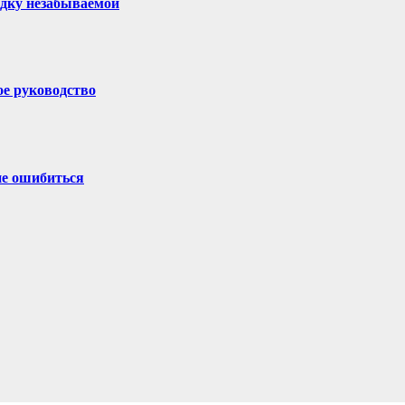
здку незабываемой
ое руководство
не ошибиться