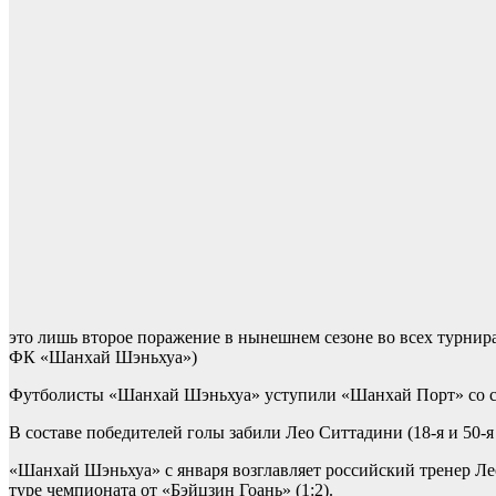
это лишь второе поражение в нынешнем сезоне во всех турнир
ФК «Шанхай Шэньхуа»)
Футболисты «Шанхай Шэньхуа» уступили «Шанхай Порт» со сч
В составе победителей голы забили Лео Ситтадини (18-я и 50-я
«Шанхай Шэньхуа» с января возглавляет российский тренер Ле
туре чемпионата от «Бэйцзин Гоань» (1:2).