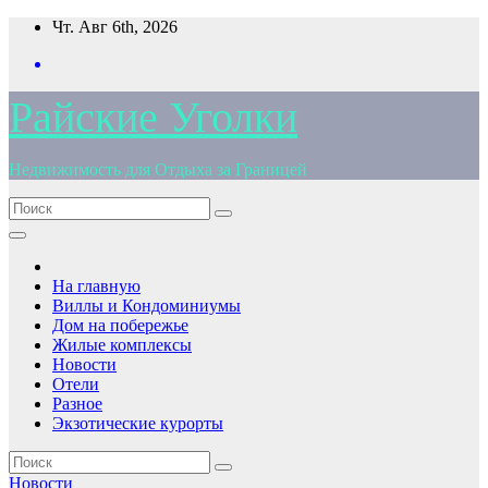
Перейти
Чт. Авг 6th, 2026
к
содержимому
Райские Уголки
Недвижимость для Отдыха за Границей
На главную
Виллы и Кондоминиумы
Дом на побережье
Жилые комплексы
Новости
Отели
Разное
Экзотические курорты
Новости