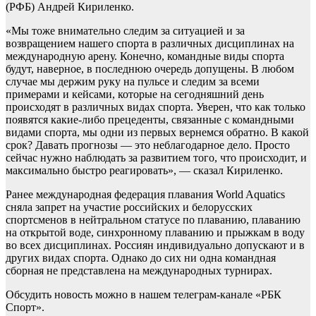
(РФБ) Андрей Кириленко.
«Мы тоже внимательно следим за ситуацией и за
возвращением нашего спорта в различных дисциплинах на
международную арену. Конечно, командные виды спорта
будут, наверное, в последнюю очередь допущены. В любом
случае мы держим руку на пульсе и следим за всеми
примерами и кейсами, которые на сегодняшний день
происходят в различных видах спорта. Уверен, что как только
появятся какие-либо прецеденты, связанные с командными
видами спорта, мы одни из первых вернемся обратно. В какой
срок? Давать прогнозы — это неблагодарное дело. Просто
сейчас нужно наблюдать за развитием того, что происходит, и
максимально быстро реагировать», — сказал Кириленко.
Ранее международная федерация плавания World Aquatics
сняла запрет на участие российских и белорусских
спортсменов в нейтральном статусе по плаванию, плаванию
на открытой воде, синхронному плаванию и прыжкам в воду
во всех дисциплинах. Россиян индивидуально допускают и в
других видах спорта. Однако до сих ни одна командная
сборная не предcтавлена на международных турнирах.
Обсудить новость можно в нашем телеграм-канале «РБК
Спорт».