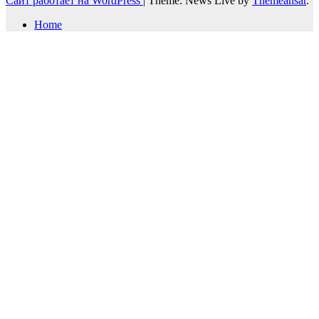
Сайт работает на WordPress
|
Theme: News Live by
Themeansar
.
Home