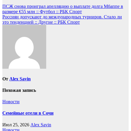
Навигация
ПСЖ снова проиграл апелляцию о выплате долга Мбаппе в
размере €55 млн :: Футбол :: РБК Спорт
по
Россиян допускают до международных турниров. Стало ли
записям
это тенденцией :: Другие :: РБК Спорт
От
Alex Savin
Похожая запись
Новости
Семейные отели в Сочи
Июл 25, 2026
Alex Savin
Новости