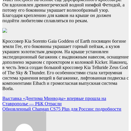
Он вдохновлен древнегреческой водной нимфой Фетидой, а
потому его боковины украшает волнообразный узор.
Благодаря креплению для каяков на крыше он должен
подойти любителям сплавляться по рекам.
Кроссовер Kia Sorento Gaia Goddess of Earth посвящен богине
земли Гее, его боковины украшает горный пейзаж, а кузов
украшен золотистым декором. На крыше установлен
экспедиционный багажник с выдвижным навесом, оснащение
дополнено экраном с проектором и колонкой Kicker. Наконец,
в честь Зевса создан большой кроссовер Kia Telluride Zeus God
of The Sky & Thunder. Его особенностями стала хитроумная
система хранения вещей в багажнике, лифтованная подвеска с
компонентами Eibach и громогласная выпускная система
Borla.
Навигация
Выставка «Дентима Минводы» впервые прошла на
Ставрополье — РБК Отрасли
по
Обновленный Changan CS75 Plus для России: подробности
записям