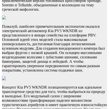
приключенческие версии топливных кроссоверов Sportage,
Sorento и Telluride, объединенные в коллекцию на тему
греческой мифологии.
Пожалуй, наиболее примечательным экспонатом оказался
электрический автокемпер Kia PV5 WKNDR из
представленного в январе семейства на платформе PBV.
Основной идеей этих моделей стала максимальная
универсальность, достигаемая благодаря легкосменным
кузовным модулям. Для создания внедорожного кемпера был
выбран фургон с низкой крышей. Он оснащен массивными
вездеходными колесами с зубастыми шинами, силовыми
бамперами, защитой днища и лебедкой. А чтобы
гарантировать уверенное передвижение по самым разным
покрытиям, установлена система подкачки шин.
Концепт Kia PV5 WKNDR позиционируется как идеальное
транспортное средство для того, чтобы выбраться на природу
в выходные. Его модульный салон с широкими
возможностями трансформации наделен множеством
туристических атрибутов и имеет практичную износостойкую