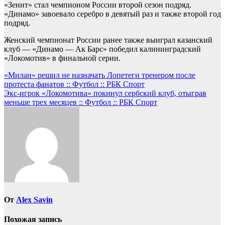
«Зенит» стал чемпионом России второй сезон подряд.
«Динамо» завоевало серебро в девятый раз и также второй год
подряд.
Женский чемпионат России ранее также выиграл казанский
клуб — «Динамо — Ак Барс» победил калининградский
«Локомотив» в финальной серии.
Навигация
«Милан» решил не назначать Лопетеги тренером после
протеста фанатов :: Футбол :: РБК Спорт
по
Экс-игрок «Локомотива» покинул сербский клуб, отыграв
записям
меньше трех месяцев :: Футбол :: РБК Спорт
От
Alex Savin
Похожая запись