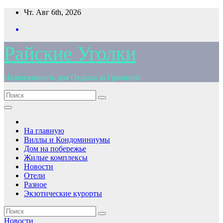
Перейти
Чт. Авг 6th, 2026
к
содержимому
Райские Уголки
Недвижимость для Отдыха за Границей
На главную
Виллы и Кондоминиумы
Дом на побережье
Жилые комплексы
Новости
Отели
Разное
Экзотические курорты
Новости