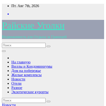
Перейти
Пт. Авг 7th, 2026
к
содержимому
Райские Уголки
Недвижимость для Отдыха за Границей
На главную
Виллы и Кондоминиумы
Дом на побережье
Жилые комплексы
Новости
Отели
Разное
Экзотические курорты
Новости