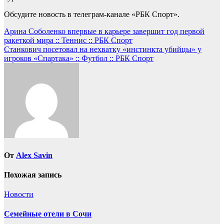
Обсудите новость в телеграм-канале «РБК Спорт».
Навигация
Арина Соболенко впервые в карьере завершит год первой
ракеткой мира :: Теннис :: РБК Спорт
по
Станкович посетовал на нехватку «инстинкта убийцы» у
записям
игроков «Спартака» :: Футбол :: РБК Спорт
От
Alex Savin
Похожая запись
Новости
Семейные отели в Сочи