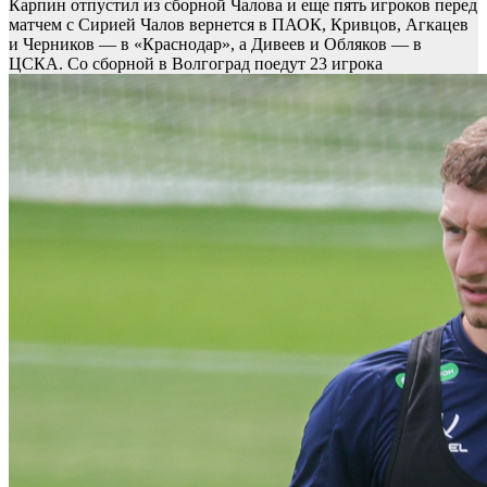
Карпин отпустил из сборной Чалова и еще пять игроков перед
матчем с Сирией
Чалов вернется в ПАОК, Кривцов, Агкацев
и Черников — в «Краснодар», а Дивеев и Обляков — в
ЦСКА. Со сборной в Волгоград поедут 23 игрока