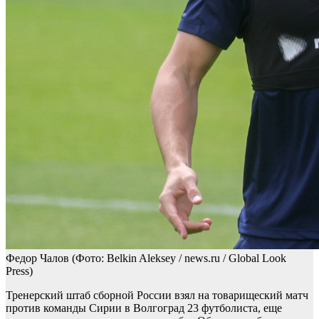
Федор Чалов
(Фото: Belkin Aleksey / news.ru / Global Look
Press)
Тренерский штаб сборной России взял на товарищеский матч
против команды Сирии в Волгоград 23 футболиста, еще