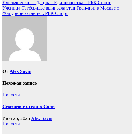
Емельяненко — Дацик :: Единоборства :: РБК Спорт
по
Ученица Тутберидзе выиграла этап Гран-при в Москве ::
записям
Фигурное катание :: РБК Спорт
От
Alex Savin
Похожая запись
Новости
Семейные отели в Сочи
Июл 25, 2026
Alex Savin
Новости