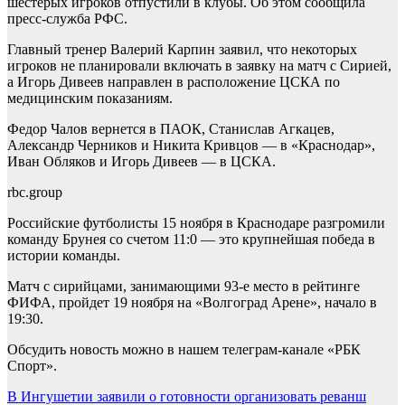
шестерых игроков отпустили в клубы. Об этом сообщила
пресс-служба РФС.
Главный тренер Валерий Карпин заявил, что некоторых
игроков не планировали включать в заявку на матч с Сирией,
а Игорь Дивеев направлен в расположение ЦСКА по
медицинским показаниям.
Федор Чалов вернется в ПАОК, Станислав Агкацев,
Александр Черников и Никита Кривцов — в «Краснодар»,
Иван Обляков и Игорь Дивеев — в ЦСКА.
rbc.group
Российские футболисты 15 ноября в Краснодаре разгромили
команду Брунея со счетом 11:0 — это крупнейшая победа в
истории команды.
Матч с сирийцами, занимающими 93-е место в рейтинге
ФИФА, пройдет 19 ноября на «Волгоград Арене», начало в
19:30.
Обсудить новость можно в нашем телеграм-канале «РБК
Спорт».
Навигация
В Ингушетии заявили о готовности организовать реванш