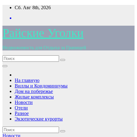
Перейти
Сб. Авг 8th, 2026
к
содержимому
Райские Уголки
Недвижимость для Отдыха за Границей
На главную
Виллы и Кондоминиумы
Дом на побережье
Жилые комплексы
Новости
Отели
Разное
Экзотические курорты
Новости