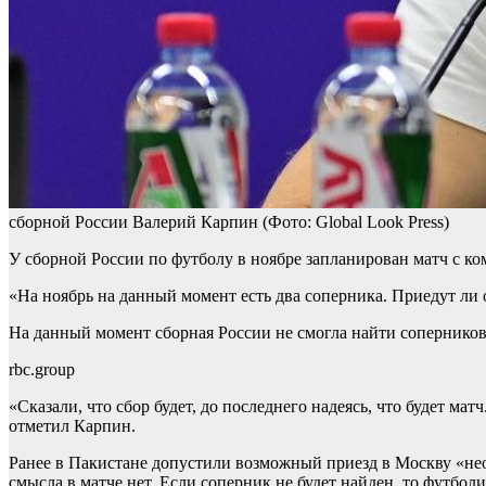
сборной России Валерий Карпин
(Фото: Global Look Press)
У сборной России по футболу в ноябре запланирован матч с 
«На ноябрь на данный момент есть два соперника. Приедут л
На данный момент сборная России не смогла найти соперников 
rbc.group
«Сказали, что сбор будет, до последнего надеясь, что будет мат
отметил Карпин.
Ранее в Пакистане допустили возможный приезд в Москву «нео
смысла в матче нет. Если соперник не будет найден, то футбо