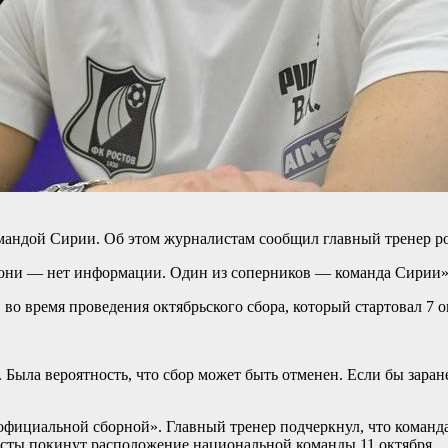
командой Сирии. Об этом журналистам сообщил главный тренер 
и они — нет информации. Один из соперников — команда Сирии»
во время проведения октябрьского сбора, который стартовал 7 о
ч. Была вероятность, что сбор может быть отменен. Если бы заран
фициальной сборной». Главный тренер подчеркнул, что команда
листы покинут расположение национальной команды 11 октября.