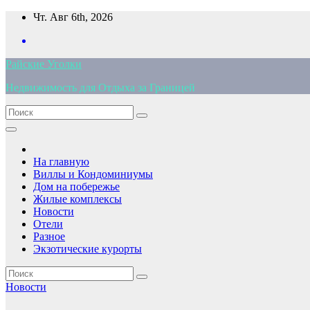
Перейти
Чт. Авг 6th, 2026
к
содержимому
Райские Уголки
Недвижимость для Отдыха за Границей
На главную
Виллы и Кондоминиумы
Дом на побережье
Жилые комплексы
Новости
Отели
Разное
Экзотические курорты
Новости