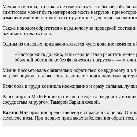
Медик отметила, что такая незаметность часто бывает обуслов
симптомом может быть непереносимость нагрузок, при которой
изменениями или усталостью от рутинных дел, недосыпом тогда
Также поводом обратиться к кардиологу за проверкой состояния
начинают отекать ноги.
Одним из опасных признаков является чувствование изменений
«Насторожить должно, если сердце стало работать менее 
обычной обстановке без физических нагрузок», — уточн
Медик посоветовала обязательно обратиться к кардиологу и в 
«стреляющую», а также когда начинает «подскакивать»» артери
Если боль в груди возникла неожиданно и сразу сильная, лучш
Ранее портал MedikForum.ru писал о том, что бледность, возн
сосудистым хирургом Тамарой Баркинхоевой.
Важно
!
Информация предоставлена в справочных целях. О прот
самолечением. При первых признаках заболевания обратитесь к