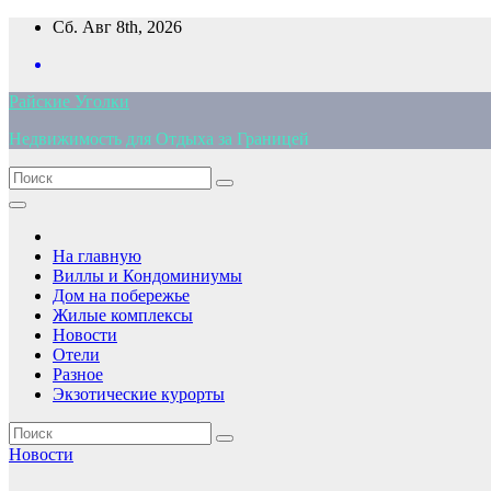
Перейти
Сб. Авг 8th, 2026
к
содержимому
Райские Уголки
Недвижимость для Отдыха за Границей
На главную
Виллы и Кондоминиумы
Дом на побережье
Жилые комплексы
Новости
Отели
Разное
Экзотические курорты
Новости