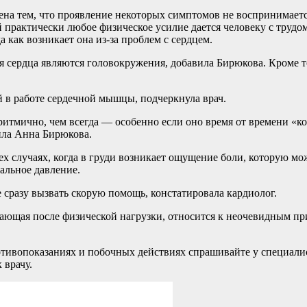
лена тем, что проявление некоторых симптомов не воспринимает
 практически любое физическое усилие дается человеку с трудо
 как возникает она из-за проблем с сердцем.
 сердца являются головокружения, добавила Бирюкова. Кроме тог
 в работе сердечной мышцы, подчеркнула врач.
ритмично, чем всегда — особенно если оно время от времени «кол
ила Анна Бирюкова.
тех случаях, когда в груди возникает ощущение боли, которую 
альное давление.
е сразу вызвать скорую помощь, констатировала кардиолог.
икающая после физической нагрузки, относится к неочевидным п
ивопоказаниях и побочных действиях спрашивайте у специалист
 врачу.