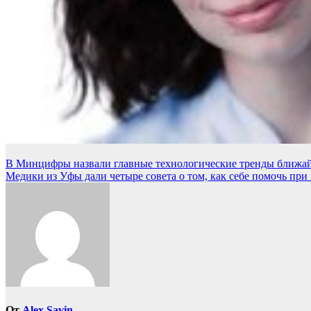
Навигация
В Минцифры назвали главные технологические тренды ближа
Медики из Уфы дали четыре совета о том, как себе помочь пр
по
записям
От
Alex Savin