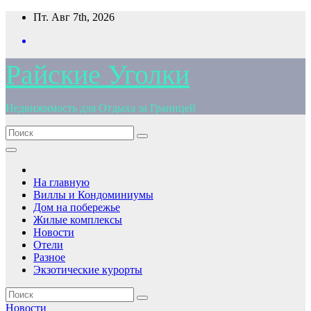
Перейти
Пт. Авг 7th, 2026
к
содержимому
Райские Уголки
Недвижимость для Отдыха за Границей
На главную
Виллы и Кондоминиумы
Дом на побережье
Жилые комплексы
Новости
Отели
Разное
Экзотические курорты
Новости