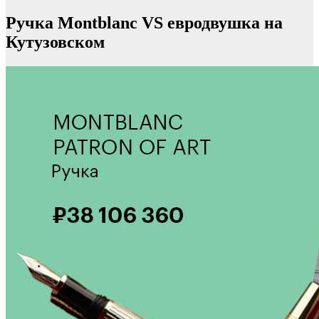
Ручка Montblanc VS евродвушка на
Кутузовском