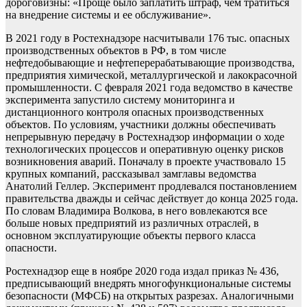
дороговизны: «Проще было заплатить штраф, чем тратиться
на внедрение системы и ее обслуживание».
В 2021 году в Ростехнадзоре насчитывали 176 тыс. опасных
производственных объектов в РФ, в том числе
нефтедобывающие и нефтеперерабатывающие производства,
предприятия химической, металлургической и лакокрасочной
промышленности. С февраля 2021 года ведомство в качестве
эксперимента запустило систему мониторинга и
дистанционного контроля опасных производственных
объектов. По условиям, участники должны обеспечивать
непрерывную передачу в Ростехнадзор информации о ходе
технологических процессов и оперативную оценку рисков
возникновения аварий. Поначалу в проекте участвовало 15
крупных компаний, рассказывал замглавы ведомства
Анатолий Геллер. Эксперимент продлевался постановлением
правительства дважды и сейчас действует до конца 2025 года.
По словам Владимира Волкова, в него вовлекаются все
больше новых предприятий из различных отраслей, в
основном эксплуатирующие объекты первого класса
опасности.
Ростехнадзор еще в ноябре 2020 года издал приказ № 436,
предписывающий внедрять многофункциональные системы
безопасности (МФСБ) на открытых разрезах. Аналогичными