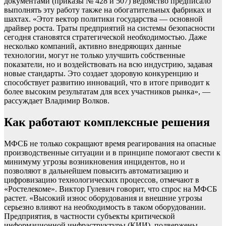
документами (приказы № 428 и 507) ведомство предписало
выполнять эту работу также на обогатительных фабриках и
шахтах. «Этот вектор политики государства — основной
драйвер роста. Траты предприятий на системы безопасности
сегодня становятся стратегической необходимостью. Даже
несколько компаний, активно внедряющих данные
технологии, могут не только улучшить собственные
показатели, но и воздействовать на всю индустрию, задавая
новые стандарты. Это создает здоровую конкуренцию и
способствует развитию инноваций, что в итоге приводит к
более высоким результатам для всех участников рынка», —
рассуждает Владимир Волков.
Как работают комплексные решения
МФСБ не только сокращают время реагирования на опасные
производственные ситуации и в принципе помогают свести к
минимуму угрозы возникновения инцидентов, но и
позволяют в дальнейшем повысить автоматизацию и
цифровизацию технологических процессов, отмечают в
«Ростелекоме». Виктор Гулевич говорит, что спрос на МФСБ
растет. «Высокий износ оборудования и внешние угрозы
серьезно влияют на необходимость в таком оборудовании.
Предприятия, в частности субъекты критической
информационной инфраструктуры (КИИ), подвержены