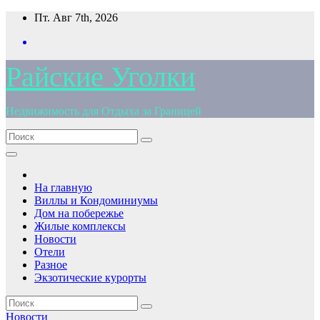
Перейти
Пт. Авг 7th, 2026
к
содержимому
Райские Уголки
Недвижимость для Отдыха за Границей
На главную
Виллы и Кондоминиумы
Дом на побережье
Жилые комплексы
Новости
Отели
Разное
Экзотические курорты
Новости