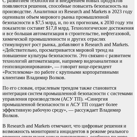
С развитием технологий и внедрением новых продуктов
появляются решения, способные повысить безопасность на
производстве. Аналитики из Research аnd Markets в 2023 году
оценивали объем мирового рынка промышленной
безопасности в $7,5 млрд, и, по их прогнозам, к 2030 году эти
показатели составят $17,8 млрд. Технологические достижения
и все большая автоматизация в строительстве, нефтегазовой,
химической промышленности и других отраслях
стимулируют рост рынка, добавляют в Research аnd Markets.
«Действительно, просматривается мировой тренд на
повышение культуры безопасности. Это связано с развитием
технологий автоматизации, например видеоаналитики и
геопозиционирования», — говорит вице-президент
«Ростелекома» по работе с крупными корпоративными
клиентами Владимир Волков.
По его словам, отраслевым трендом также становится
интеграция систем промышленной безопасности с системами
управления производством (АСУ ТП). «Синергия
промышленной безопасности и АСУ ТП создает более
эффективную рабочую среду», — рассуждает Владимир
Волков.
В Research аnd Markets отмечают, что цифровые решения и
возможность мониторинга инцидентов в режиме реального
времени открывают новые перспективы, особенно по мере