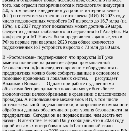
того, как отрасли поворачиваются к технологиям индустрии
4.0, в том числе с внедрением устройств интернета вещей
(IoT) и систем искусственного интеллекта (ИИ). В 2023 году
число подключенных устройств IoT выросло до 16,7 млрд (на
16%), а к 2027 году этот показатель может достичь 29 млрд,
следует из данных глобального исследования IoT Analytics. На
конференции IoT Harvest были представлены данные, что в
РФ за первые три квартала 2023 года общее количество
подключенных IoT-устройств выросло с 73 млн до 80 млн.
В «Ростелекоме» подтверждают, что продукты IoT уже
заметно повлияли на развитие сферы промышленной
безопасности. «До последнего времени с оборудования на
предприятиях можно было собирать данные в основном с
помощью проводных и локальных систем, — рассуждает
Владимир Волков. — Однако при работе с удаленными
объектами беспроводные технологии могут быть более
экономически целесообразными в сравнении с классическим
проводом. А использование механизмов ИИ, в том числе
интеллектуальной видеоаналитики, и возросшие возможности
обработки данных обеспечивают рост уровня безопасности на
предприятиях. Сегодня он на порядок выше, чем десять лет
назад». В агентстве Telecom Daily сообщали, что в 2023 году
одной из самых востребованных IoT-технологий стало
видеонаблюдение и до 2028 года этот рынок будет расти в РФ