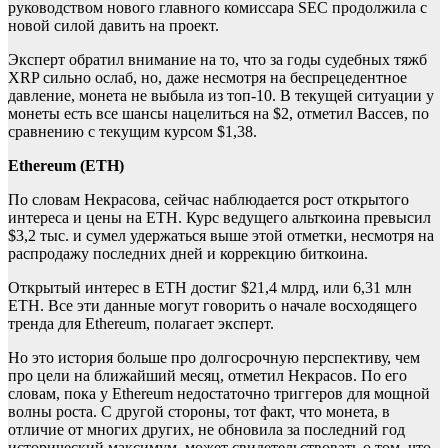
руководством нового главного комиссара SEС продолжила с
новой силой давить на проект.
Эксперт обратил внимание на то, что за годы судебных тяжб
XRP сильно ослаб, но, даже несмотря на беспрецедентное
давление, монета не выбыла из топ-10. В текущей ситуации у
монеты есть все шансы нацелиться на $2, отметил Вассев, по
сравнению с текущим курсом $1,38.
Ethereum (ETH)
По словам Некрасова, сейчас наблюдается рост открытого
интереса и цены на ETH. Курс ведущего альткоина превысил
$3,2 тыс. и сумел удержаться выше этой отметки, несмотря на
распродажу последних дней и коррекцию биткоина.
Открытый интерес в ETH достиг $21,4 млрд, или 6,31 млн
ETH. Все эти данные могут говорить о начале восходящего
тренда для Ethereum, полагает эксперт.
Но это история больше про долгосрочную перспективу, чем
про цели на ближайший месяц, отметил Некрасов. По его
словам, пока у Ethereum недостаточно триггеров для мощной
волны роста. С другой стороны, тот факт, что монета, в
отличие от многих других, не обновила за последний год
исторический максимум, может свидетельствовать о том, что