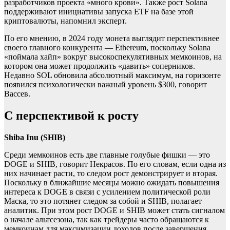
разработчиков проекта «много крови». Также рост Solana
поддерживают инициативы запуска ETF на базе этой
криптовалюты, напомнил эксперт.
По его мнению, в 2024 году монета выглядит перспективнее
своего главного конкурента — Ethereum, поскольку Solana
«поймала хайп» вокруг высокоспекулятивных мемкоинов, на
котором она может продолжить «давить» соперников.
Недавно SOL обновила абсолютный максимум, на горизонте
появился психологически важный уровень $300, говорит
Вассев.
С перспективой к росту
Shiba Inu (SHIB)
Среди мемкоинов есть две главные голубые фишки — это
DOGE и SHIB, говорит Некрасов. По его словам, если одна из
них начинает расти, то следом рост демонстрирует и вторая.
Поскольку в ближайшие месяцы можно ожидать повышения
интереса к DOGE в связи с усилением политической роли
Маска, то это потянет следом за собой и SHIB, полагает
аналитик. При этом рост DOGE и SHIB может стать сигналом
о начале альтсезона, так как трейдеры часто обращаются к
мемкоинам для максимизации доходов после завершения