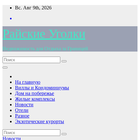
Перейти
Вс. Авг 9th, 2026
к
содержимому
Райские Уголки
Недвижимость для Отдыха за Границей
На главную
Виллы и Кондоминиумы
Дом на побережье
Жилые комплексы
Новости
Отели
Разное
Экзотические курорты
Новости