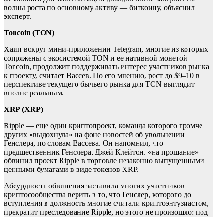
волны роста по основному активу — биткоину, объяснил
эксперт.
Toncoin (TON)
Хайп вокруг мини-приложений Telegram, многие из которых
сопряжены с экосистемой TON и ее нативной монетой
Toncoin, продолжит поддерживать интерес участников рынка
к проекту, считает Вассев. По его мнению, рост до $9–10 в
перспективе текущего бычьего рынка для TON выглядит
вполне реальным.
XRP (XRP)
Ripple — еще один криптопроект, команда которого громче
других «выдохнула» на фоне новостей об увольнении
Генслера, по словам Вассева. Он напомнил, что
предшественник Генслера, Джей Клейтон, «на прощание»
обвинил проект Ripple в торговле незаконно выпущенными
ценными бумагами в виде токенов XRP.
Абсурдность обвинения заставила многих участников
криптосообщества верить в то, что Генслер, которого до
вступления в должность многие считали криптоэнтузиастом,
прекратит преследование Ripple, но этого не произошло: под