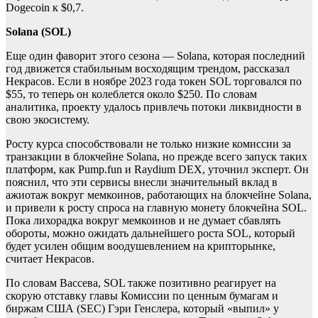
Dogecoin к $0,7.
Solana (SOL)
Еще один фаворит этого сезона — Solana, которая последний
год движется стабильным восходящим трендом, рассказал
Некрасов. Если в ноябре 2023 года токен SOL торговался по
$55, то теперь он колеблется около $250. По словам
аналитика, проекту удалось привлечь потоки ликвидности в
свою экосистему.
Росту курса способствовали не только низкие комиссии за
транзакции в блокчейне Solana, но прежде всего запуск таких
платформ, как Pump.fun и Raydium DEX, уточнил эксперт. Он
пояснил, что эти сервисы внесли значительный вклад в
ажиотаж вокруг мемкоинов, работающих на блокчейне Solana,
и привели к росту спроса на главную монету блокчейна SOL.
Пока лихорадка вокруг мемкоинов и не думает сбавлять
обороты, можно ожидать дальнейшего роста SOL, который
будет усилен общим воодушевлением на крипторынке,
считает Некрасов.
По словам Вассева, SOL также позитивно реагирует на
скорую отставку главы Комиссии по ценным бумагам и
биржам США (SEC) Гэри Генслера, который «выпил» у