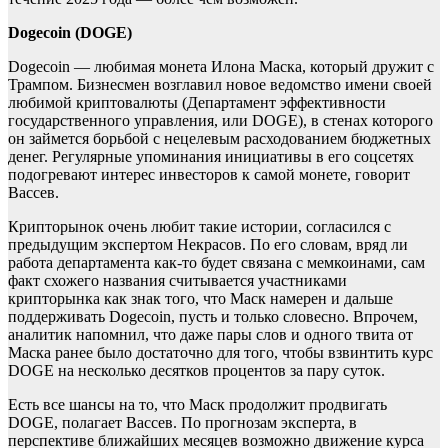
Dogecoin (DOGE)
Dogecoin — любимая монета Илона Маска, который дружит с
Трампом. Бизнесмен возглавил новое ведомство имени своей
любимой криптовалюты (Департамент эффективности
государственного управления, или DOGE), в стенах которого
он займется борьбой с нецелевым расходованием бюджетных
денег. Регулярные упоминания инициативы в его соцсетях
подогревают интерес инвесторов к самой монете, говорит
Вассев.
Крипторынок очень любит такие истории, согласился с
предыдущим экспертом Некрасов. По его словам, вряд ли
работа департамента как-то будет связана с мемкоинами, сам
факт схожего названия считывается участниками
крипторынка как знак того, что Маск намерен и дальше
поддерживать Dogecoin, пусть и только словесно. Впрочем,
аналитик напомнил, что даже пары слов и одного твита от
Маска ранее было достаточно для того, чтобы взвинтить курс
DOGE на несколько десятков процентов за пару суток.
Есть все шансы на то, что Маск продолжит продвигать
DOGE, полагает Вассев. По прогнозам эксперта, в
перспективе ближайших месяцев возможно движение курса