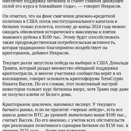
обеспечит поддержку биткоину и станет главной движущей
силой его курса в ближайшие годы», — говорит Некрасов.
Он отметил, что на фоне смягчения денежно-кредитной
политики в США поток институционального капитала в
биткоин только усилится, поэтому до конца 2024 года можно
ожидать обновления исторического максимума и взятия
знакового рубежа в $100 тыс. Этому будет способствовать
также предрождественская потребительская активность,
которая традиционно благоприятно воздействует на
крипторынок, добавил Некрасов.
Текущее ралли запустила победа на выборах в США Дональда
Трампа, который раздал множество обещаний поддержки
криптоотрасли, и многие участники сообщества верят в их
воплощение, говорит основатель криптофорума TerraCrypto
Никита Вассев. По его словам, этот позитивный настрой
инвесторов толкает курс биткоина вверх, хотя Трамп еще даже
не получил ключи от Белого дома.
Крипторынок цикличен, напомнил эксперт. У текущего
бычьего рынка, если не прилетят «черные лебеди», есть все
шансы довести BTC до уровней значительно выше $100 тыс.,
считает Вассев. По его мнению, с учетом всех обстоятельств
при реализации позитивного сценария биткоин по $150 тыс. в
течение 2025 года — более чем возможен.