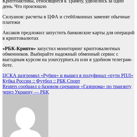
Криптоактивы, относящиеся к Трампу, удвоились за один
день. Что произошло
Силуанов: расчеты в ЦФА и стейблкоинах заменят обычные
платежи
Аксаков предложил запустить банковские карты для операций
в криптовалютах
«РБК-Крипто»
запустил мониторинг криптовалютных
обменников. Выбирайте надежный обменный сервис с
выгодным курсом на yourcryptoex.ru или в удобном телеграм-
боте.
Навигация
ЦСКА разгромил «Рубин» и вышел в полуфинал «пути РПЛ»
Кубка России :: Футбол :: РБК Спорт
по
Reuters сообщил о базовом сценарии «Газпрома» по транзиту
записям
через Украину — РБК