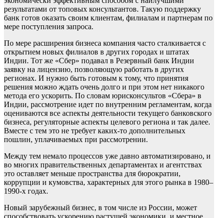
экономически эффективным способом с наилучшими
результатами от топовых консультантов. Такую поддержку
банк готов оказать своим клиентам, филиалам и партнерам по
мере поступления запроса.
По мере расширения бизнеса компания часто сталкивается с
открытием новых филиалов в других городах и штатах
Индии. Тот же «Сбер» подавал в Резервный банк Индии
заявку на лицензию, позволяющую работать в других
регионах. И нужно быть готовым к тому, что принятия
решения можно ждать очень долго и при этом нет никакого
метода его ускорить. По словам юрисконсультов «Сбера» в
Индии, рассмотрение идет по внутренним регламентам, когда
оцениваются все аспекты деятельности текущего банковского
бизнеса, регуляторные аспекты целевого региона и так далее.
Вместе с тем это не требует каких-то дополнительных
пошлин, уплачиваемых при рассмотрении.
Между тем немало процессов уже давно автоматизировано, и
во многих правительственных департаментах и агентствах
это оставляет меньше пространства для бюрократии,
коррупции и кумовства, характерных для этого рынка в 1980–
1990-х годах.
Новый зарубежный бизнес, в том числе из России, может
способствовать ускорению растущей экономики, и местное