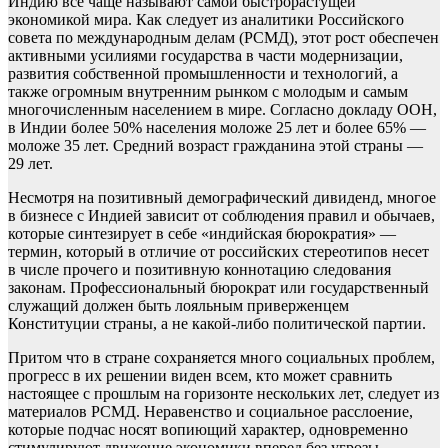
Индию все чаще называют самой быстрорастущей
экономикой мира. Как следует из аналитики Российского
совета по международным делам (РСМД), этот рост обеспечен
активными усилиями государства в части модернизации,
развития собственной промышленности и технологий, а
также огромным внутренним рынком с молодым и самым
многочисленным населением в мире. Согласно докладу ООН,
в Индии более 50% населения моложе 25 лет и более 65% —
моложе 35 лет. Средний возраст гражданина этой страны —
29 лет.
Несмотря на позитивный демографический дивиденд, многое
в бизнесе с Индией зависит от соблюдения правил и обычаев,
которые синтезирует в себе «индийская бюрократия» —
термин, который в отличие от российских стереотипов несет
в числе прочего и позитивную коннотацию следования
законам. Профессиональный бюрократ или государственный
служащий должен быть лояльным приверженцем
Конституции страны, а не какой-либо политической партии.
Притом что в стране сохраняется много социальных проблем,
прогресс в их решении виден всем, кто может сравнить
настоящее с прошлым на горизонте нескольких лет, следует из
материалов РСМД. Неравенство и социальное расслоение,
которые подчас носят вопиющий характер, одновременно
стимулируют движение экономики вперед без угрозы