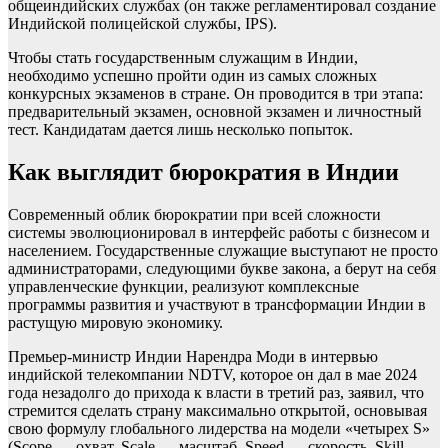
общеиндийских службах (он также регламентировал создание
Индийской полицейской службы, IPS).
Чтобы стать государственным служащим в Индии,
необходимо успешно пройти один из самых сложных
конкурсных экзаменов в стране. Он проводится в три этапа:
предварительный экзамен, основной экзамен и личностный
тест. Кандидатам дается лишь несколько попыток.
Как выглядит бюрократия в Индии
Современный облик бюрократии при всей сложности
системы эволюционировал в интерфейс работы с бизнесом и
населением. Государственные служащие выступают не просто
администраторами, следующими букве закона, а берут на себя
управленческие функции, реализуют комплексные
программы развития и участвуют в трансформации Индии в
растущую мировую экономику.
Премьер-министр Индии Нарендра Моди в интервью
индийской телекомпании NDTV, которое он дал в мае 2024
года незадолго до прихода к власти в третий раз, заявил, что
стремится сделать страну максимально открытой, основывая
свою формулу глобального лидерства на модели «четырех S»
(Scope — охват, Scale — масштаб, Speed — скорость, Skill —