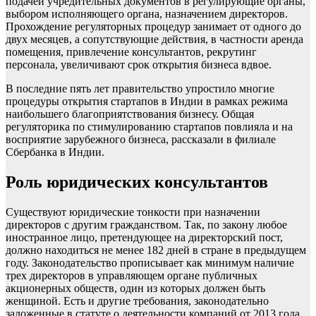
подачей учредительных документов в регулирующие органы,
выбором исполняющего органа, назначением директоров.
Прохождение регуляторных процедур занимает от одного до
двух месяцев, а сопутствующие действия, в частности аренда
помещения, привлечение консультантов, рекрутинг
персонала, увеличивают срок открытия бизнеса вдвое.
В последние пять лет правительство упростило многие
процедуры открытия стартапов в Индии в рамках режима
наибольшего благоприятствования бизнесу. Общая
регуляторика по стимулированию стартапов повлияла и на
восприятие зарубежного бизнеса, рассказали в филиале
Сбербанка в Индии.
Роль юридических консультантов
Существуют юридические тонкости при назначении
директоров с другим гражданством. Так, по закону любое
иностранное лицо, претендующее на директорский пост,
должно находиться не менее 182 дней в стране в предыдущем
году. Законодательство прописывает как минимум наличие
трех директоров в управляющем органе публичных
акционерных обществ, один из которых должен быть
женщиной. Есть и другие требования, законодательно
заложенные в статуте о деятельности компаний от 2013 года.