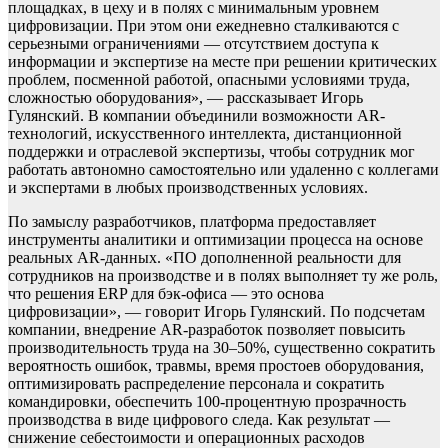
площадках, в цеху и в полях с минимальным уровнем
цифровизации. При этом они ежедневно сталкиваются с
серьезными ограничениями — отсутствием доступа к
информации и экспертизе на месте при решении критических
проблем, посменной работой, опасными условиями труда,
сложностью оборудования», — рассказывает Игорь
Гулянский. В компании объединили возможности AR-
технологий, искусственного интеллекта, дистанционной
поддержки и отраслевой экспертизы, чтобы сотрудник мог
работать автономно самостоятельно или удаленно с коллегами
и экспертами в любых производственных условиях.
По замыслу разработчиков, платформа предоставляет
инструменты аналитики и оптимизации процесса на основе
реальных AR-данных. «ПО дополненной реальности для
сотрудников на производстве и в полях выполняет ту же роль,
что решения ERP для бэк-офиса — это основа
цифровизации», — говорит Игорь Гулянский. По подсчетам
компании, внедрение AR-разработок позволяет повысить
производительность труда на 30–50%, существенно сократить
вероятность ошибок, травмы, время простоев оборудования,
оптимизировать распределение персонала и сократить
командировки, обеспечить 100-процентную прозрачность
производства в виде цифрового следа. Как результат —
снижение себестоимости и операционных расходов