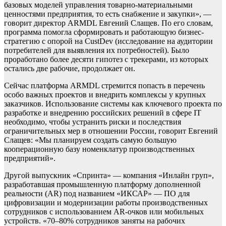
базовых моделей управления товарно-материальными
ценностями предприятия, то есть снабжение и закупки», —
говорит директор ARMDL Евгений Слащев. По его словам,
программа помогла сформировать и работающую бизнес-
стратегию с опорой на CustDev (исследование на аудитории
потребителей для выявления их потребностей). Было
проработано более десяти гипотез с трекерами, из которых
остались две рабочие, продолжает он.
Сейчас платформа ARMDL стремится попасть в перечень
особо важных проектов и внедрить комплексы у крупных
заказчиков. Использование системы как ключевого проекта по
разработке и внедрению российских решений в сфере IT
необходимо, чтобы устранить риски и последствия
ограничительных мер в отношении России, говорит Евгений
Слащев: «Мы планируем создать самую большую
кооперационную базу номенклатур производственных
предприятий».
Другой выпускник «Спринта» — компания «Инлайн груп»,
разработавшая промышленную платформу дополненной
реальности (AR) под названием «ИКСАР» — ПО для
цифровизации и модернизации работы производственных
сотрудников с использованием AR-очков или мобильных
устройств. «70–80% сотрудников заняты на рабочих