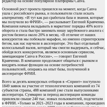
редактор на основе популярной платформы Canva.
Основной рост проекта пришелся на момент, когда Canva
ушла с российского рынка, и пользователи стали искать
альтернативу. «И тут как раз сработала база и знания, которые
мы получили во ФРИИ», — рассказывает Евгений Кравченко.
Компания начала вкладывать в маркетинг порядка 40% всего
оборота и стала быстро занимать нишу зарубежного аналога с
ростом бизнеса около 20% в месяц. «В отличие от наших
конкурентов мы побежали марафон, но именно спринтерским
бегом, как нас научили в акселераторе. Это был отдельный
колоссальный вызов, который мы смогли выдержать, и сейчас,
обойдя всех конкурентов, являемся основным сервисом,
замещающим Canva в России», — говорит Евгений
Кравченко. В компании продолжают общаться с рынком и
внедрять новые функции на основе потребностей
пользователей, опираясь на опыт базы, полученной в
акселераторе ФРИИ.
Всего за десять конкурсных отборов в «Спринт» поступило
1849 заявок на участие от технологических компаний из 74
субъектов страны, 488 компаний уже стали выпускниками
акселератора. Суммарно за период акселерации команды
привлекли свыше 240 тыс. новых пользователей, подсчитали
в ФРИИ. «Только за 2021–2023 годы в компаниях, прошедших