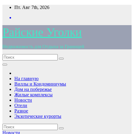
Перейти
Пт. Авг 7th, 2026
к
содержимому
Райские Уголки
Недвижимость для Отдыха за Границей
На главную
Виллы и Кондоминиумы
Дом на побережье
Жилые комплексы
Новости
Отели
Разное
Экзотические курорты
Новости