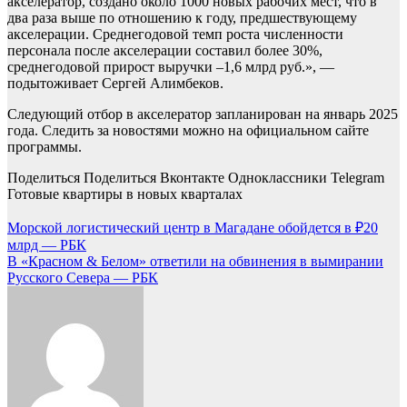
акселератор, создано около 1000 новых рабочих мест, что в
два раза выше по отношению к году, предшествующему
акселерации. Среднегодовой темп роста численности
персонала после акселерации составил более 30%,
среднегодовой прирост выручки –1,6 млрд руб.», —
подытоживает Сергей Алимбеков.
Следующий отбор в акселератор запланирован на январь 2025
года. Следить за новостями можно на официальном сайте
программы.
Поделиться
Поделиться Вконтакте Одноклассники Telegram
Готовые квартиры в новых кварталах
Навигация
Морской логистический центр в Магадане обойдется в ₽20
млрд — РБК
по
В «Красном & Белом» ответили на обвинения в вымирании
записям
Русского Севера — РБК