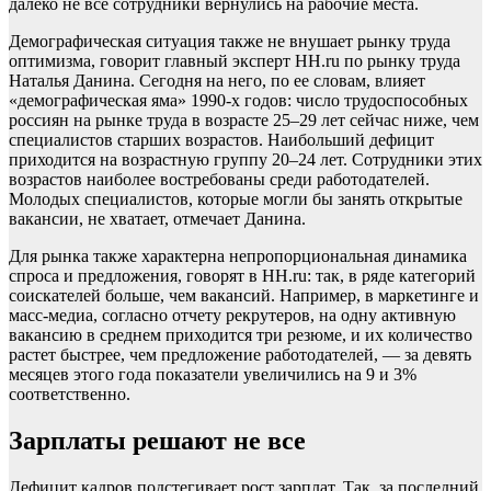
далеко не все сотрудники вернулись на рабочие места.
Демографическая ситуация также не внушает рынку труда
оптимизма, говорит главный эксперт HH.ru по рынку труда
Наталья Данина. Сегодня на него, по ее словам, влияет
«демографическая яма» 1990-х годов: число трудоспособных
россиян на рынке труда в возрасте 25–29 лет сейчас ниже, чем
специалистов старших возрастов. Наибольший дефицит
приходится на возрастную группу 20–24 лет. Сотрудники этих
возрастов наиболее востребованы среди работодателей.
Молодых специалистов, которые могли бы занять открытые
вакансии, не хватает, отмечает Данина.
Для рынка также характерна непропорциональная динамика
спроса и предложения, говорят в HH.ru: так, в ряде категорий
соискателей больше, чем вакансий. Например, в маркетинге и
масс-медиа, согласно отчету рекрутеров, на одну активную
вакансию в среднем приходится три резюме, и их количество
растет быстрее, чем предложение работодателей, — за девять
месяцев этого года показатели увеличились на 9 и 3%
соответственно.
Зарплаты решают не все
Дефицит кадров подстегивает рост зарплат. Так, за последний