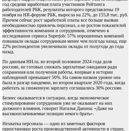
год средняя заработная плата участников Рейтинга
работодателей РБК, результаты которого представлены 19
ноября на HR-форуме РБК, выросла на 22%, до 155,8 тыс. руб.
Причем сейчас рост заработной платы все больше вызван
необходимостью привлечь персонал, а не ростом показателей
эффективности компании и сотрудников, отмечено в
исследовании сервиса Superjob: 57% опрошенных компаний
повышали оклады сотрудникам менее чем полгода назад, еще
22% респондентов увеличивали оклады от полугода до года
назад.
По данным HH.ru, во второй половине 2024 года доля
россиян, не готовых снижать зарплатные ожидания ради
сохранения или получения работы, впервые в истории
наблюдений превышает 50%. На самом низком уровне она
была в разгар пандемии, во втором квартале 2020 года, когда
работать за сниженную зарплату соглашались 30% россиян.
Бизнес оказывается в ситуации, когда экономическое
стимулирование сотрудников уже не оказывает на них
должного влияния, говорит Наталья Данина: «Даже на
высокооплачиваемые позиции некого брать».
Нехватка персонала — один из заметных факторов
приостановки роста производственной активности в стране,