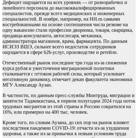
Дефицит ощущается на всех уровнях — от разнорабочих и
линейного персонала до высококвалифицированных
специалистов, прежде всего медицинских и инженерных
специальностей. В ноябре, например, на HH.ru самыми
востребованными на основе соотношения числа резюме на
одну вакансию стали профессии дворника, токаря, сварщика,
продавца-консультанта, автослесаря, механика,
администратора магазинов, врача, фармацевта. По данным
ИСИЭЗ ВШЭ, сильнее всего недостаток сотрудников
ощущается в сфере b2b-услуг, производстве и ретейле.
Отечественный рынок последние три года из-за снижения
курса рубля и ужесточения миграционной политики
сталкивается с оттоком рабочей силы, который усиливает
негативную динамику, отмечает декан факультета экономики
МГУ Александр Аузан.
В частности, по данным пресс-службы Минтруда, миграции и
занятости Таджикистана, в первом полугодии 2024 года поток
трудовых мигрантов из этой страны в Россию сократился на
16%, или примерно на 400 тыс. человек.
Кроме того, по словам Аузана, до сих пор на рынок влияют
последствия пандемии COVID-19: отчасти из-за ухудшения
здоровья, а также из-за привычки к новым условиям труда