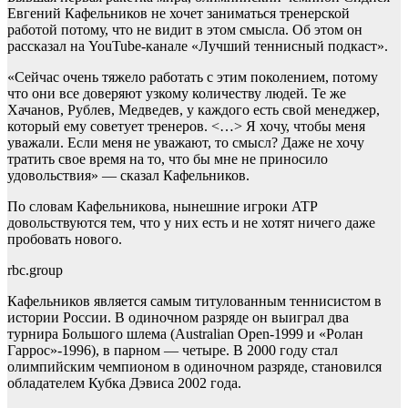
Евгений Кафельников не хочет заниматься тренерской
работой потому, что не видит в этом смысла. Об этом он
рассказал на YouTube-канале «Лучший теннисный подкаст».
«Сейчас очень тяжело работать с этим поколением, потому
что они все доверяют узкому количеству людей. Те же
Хачанов, Рублев, Медведев, у каждого есть свой менеджер,
который ему советует тренеров. <…> Я хочу, чтобы меня
уважали. Если меня не уважают, то смысл? Даже не хочу
тратить свое время на то, что бы мне не приносило
удовольствия» — сказал Кафельников.
По словам Кафельникова, нынешние игроки ATP
довольствуются тем, что у них есть и не хотят ничего даже
пробовать нового.
rbc.group
Кафельников является самым титулованным теннисистом в
истории России. В одиночном разряде он выиграл два
турнира Большого шлема (Australian Open-1999 и «Ролан
Гаррос»-1996), в парном — четыре. В 2000 году стал
олимпийским чемпионом в одиночном разряде, становился
обладателем Кубка Дэвиса 2002 года.