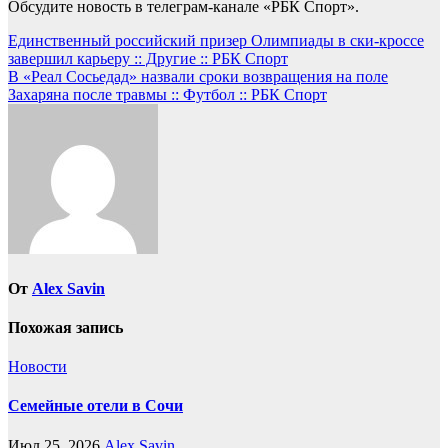
Обсудите новость в телеграм-канале «РБК Спорт».
Навигация
Единственный российский призер Олимпиады в ски-кроссе
завершил карьеру :: Другие :: РБК Спорт
по
В «Реал Сосьедад» назвали сроки возвращения на поле
записям
Захаряна после травмы :: Футбол :: РБК Спорт
От
Alex Savin
Похожая запись
Новости
Семейные отели в Сочи
Июл 25, 2026
Alex Savin