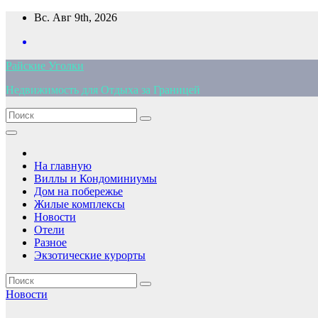
Перейти
Вс. Авг 9th, 2026
к
содержимому
Райские Уголки
Недвижимость для Отдыха за Границей
На главную
Виллы и Кондоминиумы
Дом на побережье
Жилые комплексы
Новости
Отели
Разное
Экзотические курорты
Новости