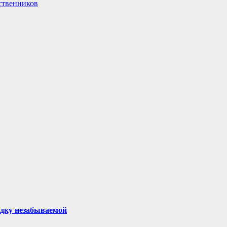
ественников
здку незабываемой