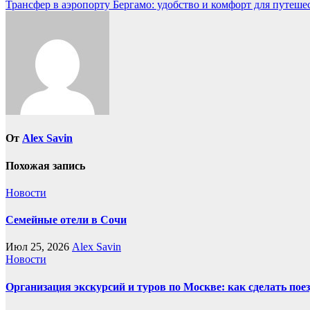
Трансфер в аэропорту Бергамо: удобство и комфорт для путеш
по
записям
От
Alex Savin
Похожая запись
Новости
Семейные отели в Сочи
Июл 25, 2026
Alex Savin
Новости
Организация экскурсий и туров по Москве: как сделать пое