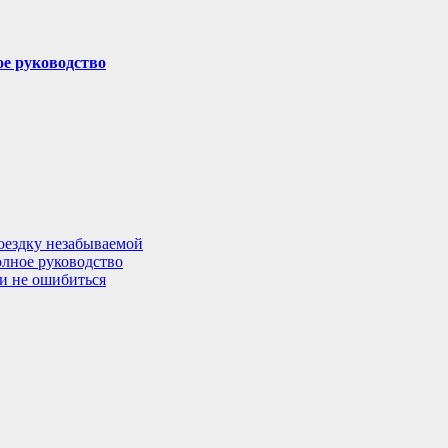
ое руководство
поездку незабываемой
олное руководство
 и не ошибиться