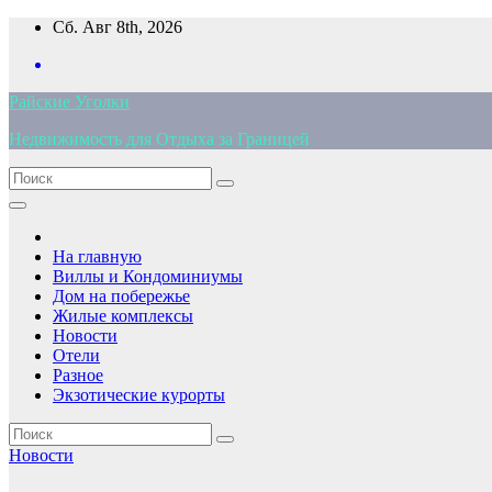
Перейти
Сб. Авг 8th, 2026
к
содержимому
Райские Уголки
Недвижимость для Отдыха за Границей
На главную
Виллы и Кондоминиумы
Дом на побережье
Жилые комплексы
Новости
Отели
Разное
Экзотические курорты
Новости