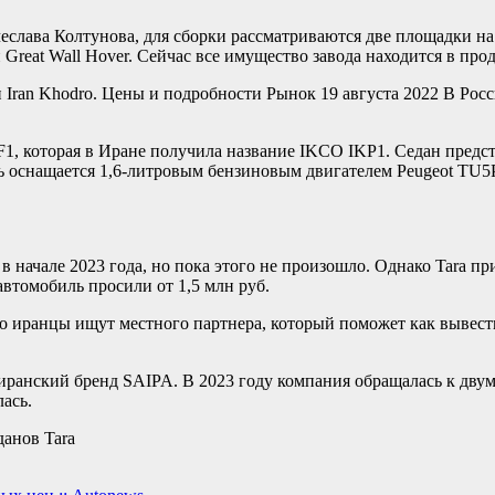
лава Колтунова, для сборки рассматриваются две площадки на 
Great Wall Hover. Сейчас все имущество завода находится в про
 Iran Khodro. Цены и подробности
Рынок
19 августа 2022
В Росс
F1, которая в Иране получила название IKCO IKP1. Седан предс
ь оснащается 1,6-литровым бензиновым двигателем Peugeot TU5P
начале 2023 года, но пока этого не произошло. Однако Tara пр
 автомобиль просили от 1,5 млн руб.
что иранцы ищут местного партнера, который поможет как вывест
 иранский бренд SAIPA. В 2023 году компания обращалась к двум
ась.
данов Tara