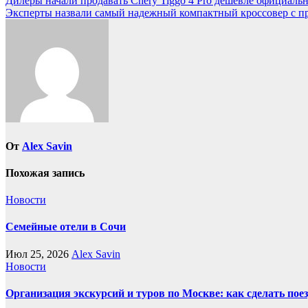
Навигация
Дилеры начали продавать Chery Tiggo 4 Pro дешевле официальн
Эксперты назвали самый надежный компактный кроссовер с пр
по
записям
От
Alex Savin
Похожая запись
Новости
Семейные отели в Сочи
Июл 25, 2026
Alex Savin
Новости
Организация экскурсий и туров по Москве: как сделать пое