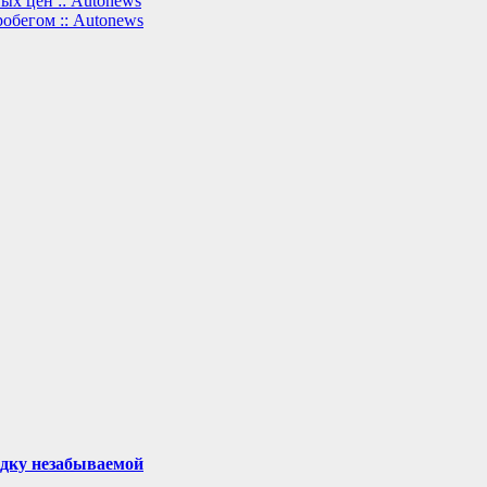
ых цен :: Autonews
обегом :: Autonews
здку незабываемой