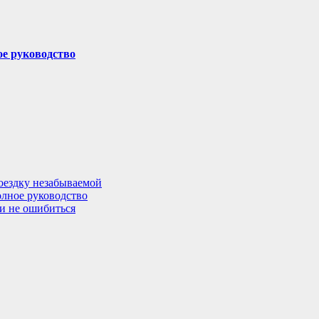
ое руководство
поездку незабываемой
олное руководство
 и не ошибиться