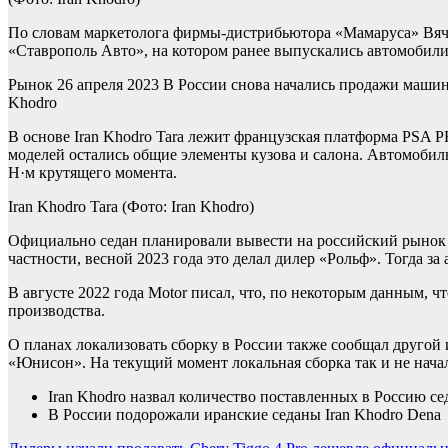
По словам маркетолога фирмы-дистрибьютора «Мамаруса» Вячес
«Ставрополь Авто», на котором ранее выпускались автомобили 
Рынок
26 апреля 2023
В России снова начались продажи машин
Khodro
В основе Iran Khodro Tara лежит французская платформа PSA P
моделей остались общие элементы кузова и салона. Автомобил
Н·м крутящего момента.
Iran Khodro Tara
(Фото: Iran Khodro)
Официально седан планировали вывести на российский рынок в 
частности, весной 2023 года это делал дилер «Рольф». Тогда за
В августе 2022 года Motor писал, что, по некоторым данным, 
производства.
О планах локализовать сборку в России также сообщал другой
«Юнисон». На текущий момент локальная сборка так и не начал
Iran Khodro назвал количество поставленных в Россию се
В России подорожали иранские седаны Iran Khodro Dena