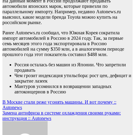
На данный момент в России продолжают продавать
автомобили японских марок, которые привезли по
параллельному импорту. Например, недавно Autonews.ru
выяснил, какие модели бренда Toyota можно купить на
российском рынке.
Ранее Autonews.ru сообщал, что Южная Корея сократила
импорт автомобилей в Россию в 2024 году. Так, за первые
семь месяцев этого года экспортировала в Россию
автомобилей на сумму $350 млн, а в аналогичном периоде
прошлого года этот показатель составил $488 млн.
Россия осталась без машин из Японии. Что запретили
продавать
Чем грозит индексация утильсбора: рост цен, дефицит и
закрытие лазеек
Мантуров усомнился в возвращении западных
автоконцернов в Россию
Навигация
В Москве стали реже угонять машины. И вот почему ::
Autonews
по
Замена антифриза в системе охлаждения своими руками:
записям
инструкция :: Autonews