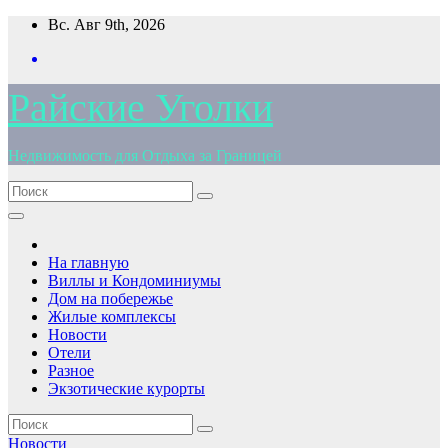
Перейти
Вс. Авг 9th, 2026
к
содержимому
Райские Уголки
Недвижимость для Отдыха за Границей
На главную
Виллы и Кондоминиумы
Дом на побережье
Жилые комплексы
Новости
Отели
Разное
Экзотические курорты
Новости