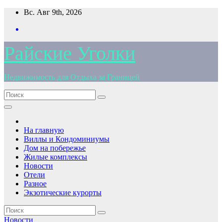
Перейти
Вс. Авг 9th, 2026
к
содержимому
Райские Уголки
Недвижимость для Отдыха за Границей
На главную
Виллы и Кондоминиумы
Дом на побережье
Жилые комплексы
Новости
Отели
Разное
Экзотические курорты
Новости