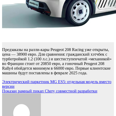
Предзаказы на ралли-кары Peugeot 208 Racing уже открыты,
цена — 38900 евро. Для сравнения: гражданский хэтчбек с
турботройкой 1.2 (100 л.с.) и шестиступенчатой «механикой»
во Франции стоит от 20850 евро, а гоночный Peugeot 208
Rally4 обойдется минимум в 66000 евро. Первые клиентские
машины будут поставлены в феврале 2025 года.
Навигация
Электрический паркетник MG ES5: отдельная модель вместо
версии
по
Показан рамный пикап Chery совместной разработки
записям