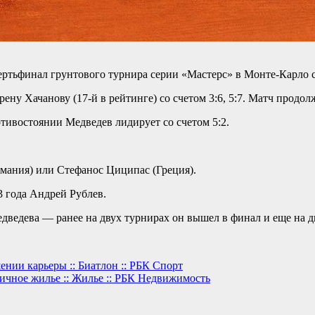
ертьфинал грунтового турнира серии «Мастерс» в Монте-Карло 
ну Хачанову (17-й в рейтинге) со счетом 3:6, 5:7. Матч продолж
тивостоянии Медведев лидирует со счетом 5:2.
мания) или Стефанос Циципас (Греция).
3 года Андрей Рублев.
дведева — ранее на двух турнирах он вышел в финал и еще на д
нии карьеры :: Биатлон :: РБК Спорт
ичное жилье :: Жилье :: РБК Недвижимость