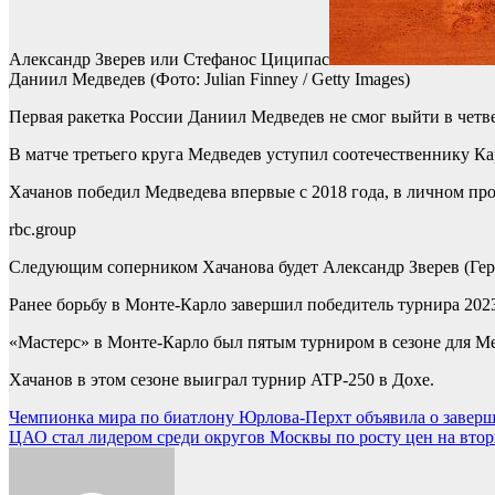
Александр Зверев или Стефанос Циципас
Даниил Медведев
(Фото: Julian Finney / Getty Images)
Первая ракетка России Даниил Медведев не смог выйти в четв
В матче третьего круга Медведев уступил соотечественнику Каре
Хачанов победил Медведева впервые с 2018 года, в личном про
rbc.group
Следующим соперником Хачанова будет Александр Зверев (Гер
Ранее борьбу в Монте-Карло завершил победитель турнира 202
«Мастерс» в Монте-Карло был пятым турниром в сезоне для Ме
Хачанов в этом сезоне выиграл турнир ATP-250 в Дохе.
Навигация
Чемпионка мира по биатлону Юрлова-Перхт объявила о заверше
ЦАО стал лидером среди округов Москвы по росту цен на втор
по
записям