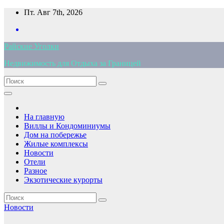
Перейти
Пт. Авг 7th, 2026
к
содержимому
Райские Уголки
Недвижимость для Отдыха за Границей
На главную
Виллы и Кондоминиумы
Дом на побережье
Жилые комплексы
Новости
Отели
Разное
Экзотические курорты
Новости