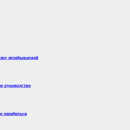
здку незабываемой
ое руководство
не ошибиться