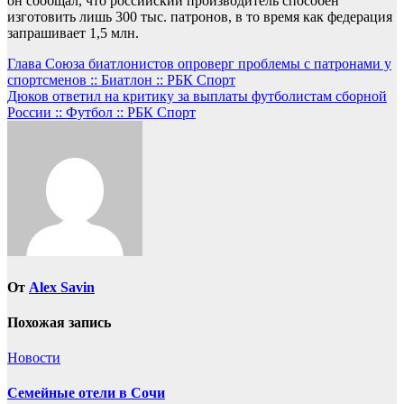
он сообщал, что российский производитель способен
изготовить лишь 300 тыс. патронов, в то время как федерация
запрашивает 1,5 млн.
Навигация
Глава Союза биатлонистов опроверг проблемы с патронами у
спортсменов :: Биатлон :: РБК Спорт
по
Дюков ответил на критику за выплаты футболистам сборной
записям
России :: Футбол :: РБК Спорт
От
Alex Savin
Похожая запись
Новости
Семейные отели в Сочи