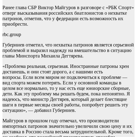
Ранее глава СБР Виктор Майгуров в разговоре с «РБК Спорт»
отверг высказывания российских биатлонистов о нехватке
патронов, отметив, что у федерации есть возможность их
приобрести.
rbc.group
Губерниев отметил, что нехватка патронов является серьезной
проблемой и выразил надежду на вмешательство в ситуацию
главы Минспорта Михаила Дегтярева.
«Проблема реальная, серьезная. Иностранные патроны хрен
достанешь, и они стоят дорого, а с нашими есть
вопросы. Если всем миром не подключиться к проблеме —
вид спорта можем потерять. Если у основной команды в
целом все нормально, то у нас есть еще юниорские сборные,
дети. Как эту проблему мы решать будем, пока непонятно. Я
надеюсь, что министр Дегтярев, который делает блестящие
шаги в первые месяцы своей работы, попробует решить эту
ситуацию», — добавил Губерниев.
Майгуров в прошлом году отмечал, что производители
импортных патронов значительно увеличили свою цену и их
доставка в Россию стала весьма затруднительной. Кроме того,