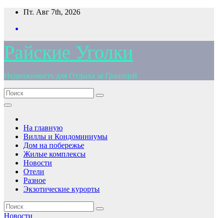
Перейти
Пт. Авг 7th, 2026
к
содержимому
Райские Уголки
Недвижимость для Отдыха за Границей
На главную
Виллы и Кондоминиумы
Дом на побережье
Жилые комплексы
Новости
Отели
Разное
Экзотические курорты
Новости