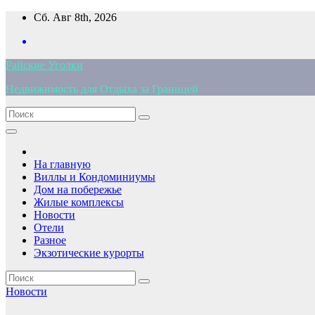
Перейти
Сб. Авг 8th, 2026
к
содержимому
Райские Уголки
Недвижимость для Отдыха за Границей
На главную
Виллы и Кондоминиумы
Дом на побережье
Жилые комплексы
Новости
Отели
Разное
Экзотические курорты
Новости