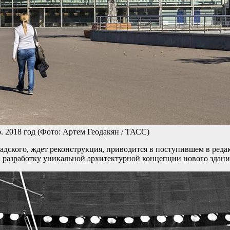
. 2018 год
(Фото: Артем Геодакян / ТАСС)
дского, ждет реконструкция, приводится в поступившем в ред
а разработку уникальной архитектурной концепции нового здан