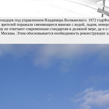
атоходцев под управлением Владимира Волжанского. 1972 год(Ф
зрителей поражали сменяющиеся манежи с водой, льдом, неверо
у не отвечают современным стандартам в должной мере, да и о
ра Москвы. Этим обосновывается необходимость реконструкции 