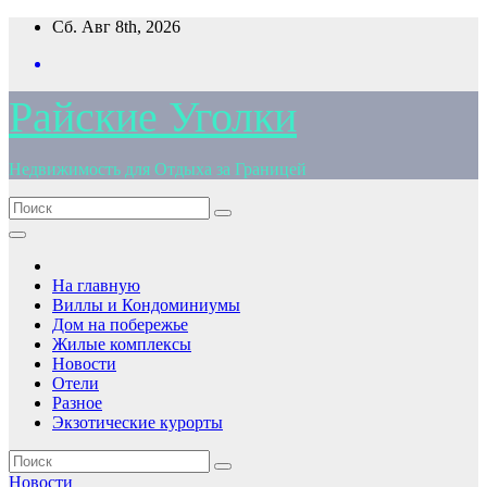
Перейти
Сб. Авг 8th, 2026
к
содержимому
Райские Уголки
Недвижимость для Отдыха за Границей
На главную
Виллы и Кондоминиумы
Дом на побережье
Жилые комплексы
Новости
Отели
Разное
Экзотические курорты
Новости