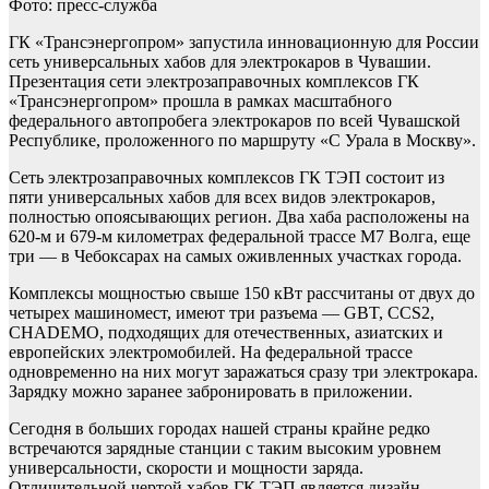
Фото: пресс-служба
ГК «Трансэнергопром» запустила инновационную для России
сеть универсальных хабов для электрокаров в Чувашии.
Презентация сети электрозаправочных комплексов ГК
«Трансэнергопром» прошла в рамках масштабного
федерального автопробега электрокаров по всей Чувашской
Республике, проложенного по маршруту «С Урала в Москву».
Сеть электрозаправочных комплексов ГК ТЭП состоит из
пяти универсальных хабов для всех видов электрокаров,
полностью опоясывающих регион. Два хаба расположены на
620-м и 679-м километрах федеральной трассе М7 Волга, еще
три — в Чебоксарах на самых оживленных участках города.
Комплексы мощностью свыше 150 кВт рассчитаны от двух до
четырех машиномест, имеют три разъема — GBT, CCS2,
CHADEMO, подходящих для отечественных, азиатских и
европейских электромобилей. На федеральной трассе
одновременно на них могут заражаться сразу три электрокара.
Зарядку можно заранее забронировать в приложении.
Сегодня в больших городах нашей страны крайне редко
встречаются зарядные станции с таким высоким уровнем
универсальности, скорости и мощности заряда.
Отличительной чертой хабов ГК ТЭП является дизайн —