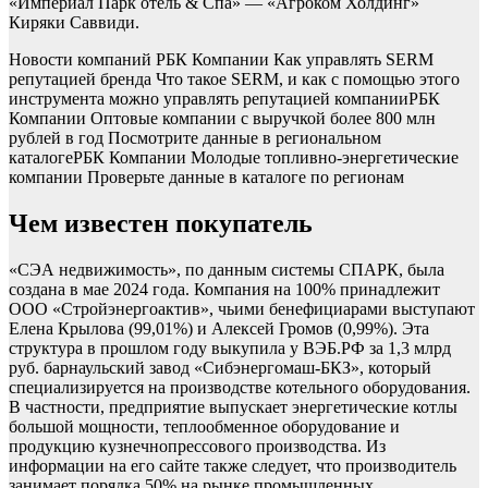
«Империал Парк отель & Спа» — «Агроком Холдинг»
Киряки Саввиди.
Новости компаний РБК Компании Как управлять SERM
репутацией бренда Что такое SERM, и как с помощью этого
инструмента можно управлять репутацией компании
РБК
Компании Оптовые компании с выручкой более 800 млн
рублей в год Посмотрите данные в региональном
каталоге
РБК Компании Молодые топливно-энергетические
компании Проверьте данные в каталоге по регионам
Чем известен покупатель
«СЭА недвижимость», по данным системы СПАРК, была
создана в мае 2024 года. Компания на 100% принадлежит
ООО «Стройэнергоактив», чьими бенефициарами выступают
Елена Крылова (99,01%) и Алексей Громов (0,99%). Эта
структура в прошлом году выкупила у ВЭБ.РФ за 1,3 млрд
руб. барнаульский завод «Сибэнергомаш-БКЗ», который
специализируется на производстве котельного оборудования.
В частности, предприятие выпускает энергетические котлы
большой мощности, теплообменное оборудование и
продукцию кузнечнопрессового производства. Из
информации на его сайте также следует, что производитель
занимает порядка 50% на рынке промышленных