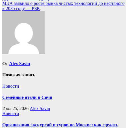
по
МЭА заявило о росте рынка чистых технологий до нефтяного
записям
к 2035 году — РБК
От
Alex Savin
Похожая запись
Новости
Семейные отели в Сочи
Июл 25, 2026
Alex Savin
Новости
Организация экскурсий и туров по Москве: как сделать