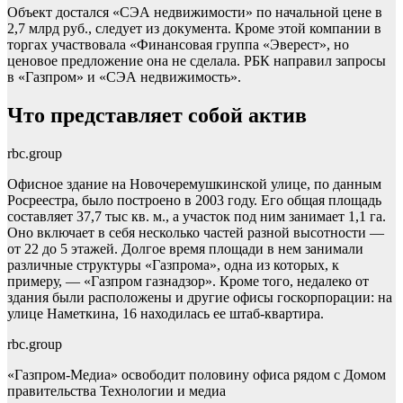
Объект достался «СЭА недвижимости» по начальной цене в
2,7 млрд руб., следует из документа. Кроме этой компании в
торгах участвовала «Финансовая группа «Эверест», но
ценовое предложение она не сделала. РБК направил запросы
в «Газпром» и «СЭА недвижимость».
Что представляет собой актив
rbc.group
Офисное здание на Новочеремушкинской улице, по данным
Росреестра, было построено в 2003 году. Его общая площадь
составляет 37,7 тыс кв. м., а участок под ним занимает 1,1 га.
Оно включает в себя несколько частей разной высотности —
от 22 до 5 этажей. Долгое время площади в нем занимали
различные структуры «Газпрома», одна из которых, к
примеру, — «Газпром газнадзор». Кроме того, недалеко от
здания были расположены и другие офисы госкорпорации: на
улице Наметкина, 16 находилась ее штаб-квартира.
rbc.group
«Газпром-Медиа» освободит половину офиса рядом с Домом
правительства
Технологии и медиа