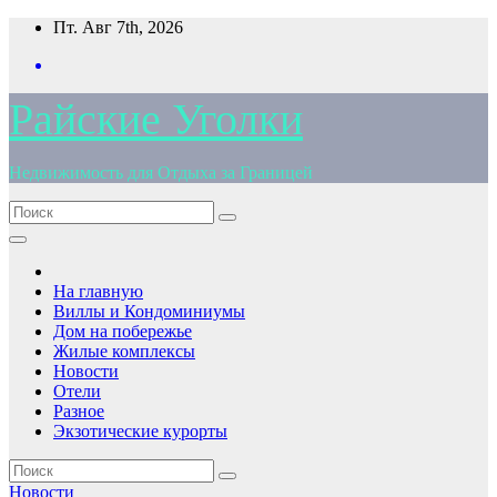
Перейти
Пт. Авг 7th, 2026
к
содержимому
Райские Уголки
Недвижимость для Отдыха за Границей
На главную
Виллы и Кондоминиумы
Дом на побережье
Жилые комплексы
Новости
Отели
Разное
Экзотические курорты
Новости