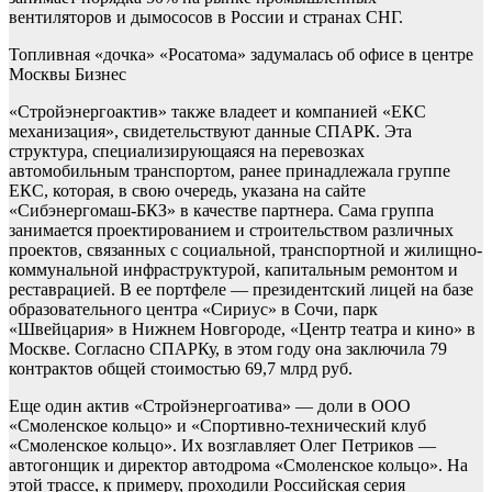
вентиляторов и дымососов в России и странах СНГ.
Топливная «дочка» «Росатома» задумалась об офисе в центре
Москвы
Бизнес
«Стройэнергоактив» также владеет и компанией «ЕКС
механизация», свидетельствуют данные СПАРК. Эта
структура, специализирующаяся на перевозках
автомобильным транспортом, ранее принадлежала группе
ЕКС, которая, в свою очередь, указана на сайте
«Сибэнергомаш-БКЗ» в качестве партнера. Сама группа
занимается проектированием и строительством различных
проектов, связанных с социальной, транспортной и жилищно-
коммунальной инфраструктурой, капитальным ремонтом и
реставрацией. В ее портфеле — президентский лицей на базе
образовательного центра «Сириус» в Сочи, парк
«Швейцария» в Нижнем Новгороде, «Центр театра и кино» в
Москве. Согласно СПАРКу, в этом году она заключила 79
контрактов общей стоимостью 69,7 млрд руб.
Еще один актив «Стройэнергоатива» — доли в ООО
«Смоленское кольцо» и «Спортивно-технический клуб
«Смоленское кольцо». Их возглавляет Олег Петриков —
автогонщик и директор автодрома «Смоленское кольцо». На
этой трассе, к примеру, проходили Российская серия