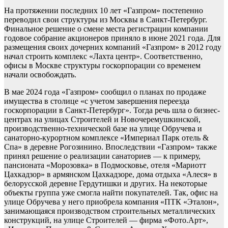
На протяжении последних 10 лет «Газпром» постепенно
переводил свои структуры из Москвы в Санкт-Петербург.
Финальное решение о смене места регистрации компании
годовое собрание акционеров приняло в июне 2021 года. Для
размещения своих дочерних компаний «Газпром» в 2012 году
начал строить комплекс «Лахта центр». Соответственно,
офисы в Москве структуры госкорпорации со временем
начали освобождать.
В мае 2024 года «Газпром» сообщил о планах по продаже
имущества в столице «с учетом завершения переезда
госкорпорации в Санкт-Петербург». Тогда речь шла о бизнес-
центрах на улицах Строителей и Новочеремушкинской,
производственно-технической базе на улице Обручева и
санаторно-курортном комплексе «Империал Парк отель &
Спа» в деревне Рогозинино. Впоследствии «Газпром» также
принял решение о реализации санаториев — к примеру,
пансионата «Морозовка» в Подмосковье, отеля «Мариотт
Цахкадзор» в армянском Цахкадзоре, дома отдыха «Алеся» в
белорусской деревне Гердутишки и других. На некоторые
объекты группа уже смогла найти покупателей. Так, офис на
улице Обручева у него приобрела компания «ПТК «Эталон»,
занимающаяся производством строительных металлических
конструкций, на улице Строителей — фирма «Фото.Арт»,