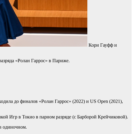
Кори Гауфф и
азряда «Ролан Гаррос» в Париже.
ходила до финалов «Ролан Гаррос» (2022) и US Open (2021),
кой Игр в Токио в парном разряде (с Барборой Крейчиковой).
 в одиночном.