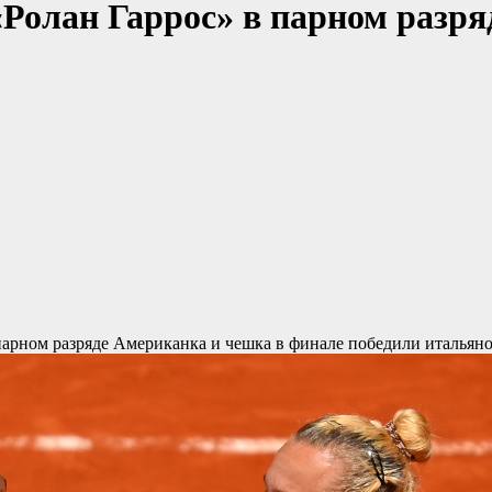
олан Гаррос» в парном разряд
парном разряде
Американка и чешка в финале победили итальянок 