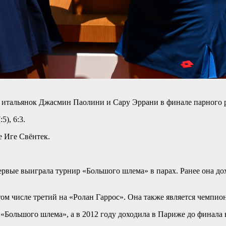
итальянок Джасмин Паолини и Сару Эррани в финале парного р
5), 6:3.
е Иге Свёнтек.
первые выиграла турнир «Большого шлема» в парах. Ранее она до
ом числе третий на «Ролан Гаррос». Она также является чемпион
 «Большого шлема», а в 2012 году доходила в Париже до финала