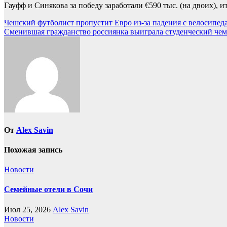
Гауфф и Синякова за победу заработали €590 тыс. (на двоих), 
Навигация
Чешский футболист пропустит Евро из-за падения с велосипеда
Сменившая гражданство россиянка выиграла студенческий чем
по
записям
От
Alex Savin
Похожая запись
Новости
Семейные отели в Сочи
Июл 25, 2026
Alex Savin
Новости