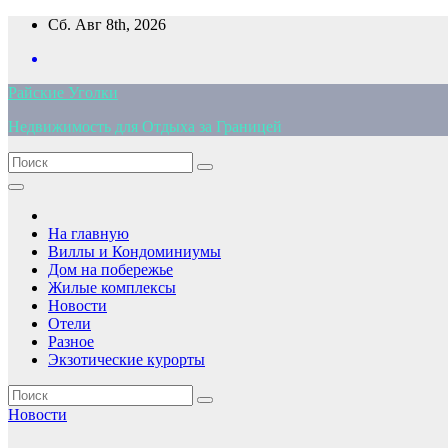
Перейти
Сб. Авг 8th, 2026
к
содержимому
Райские Уголки
Недвижимость для Отдыха за Границей
На главную
Виллы и Кондоминиумы
Дом на побережье
Жилые комплексы
Новости
Отели
Разное
Экзотические курорты
Новости