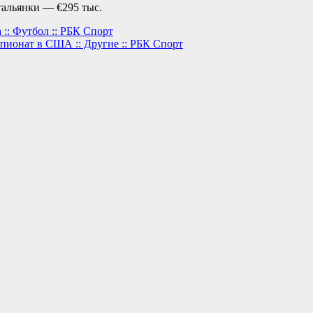
итальянки — €295 тыс.
 :: Футбол :: РБК Спорт
пионат в США :: Другие :: РБК Спорт