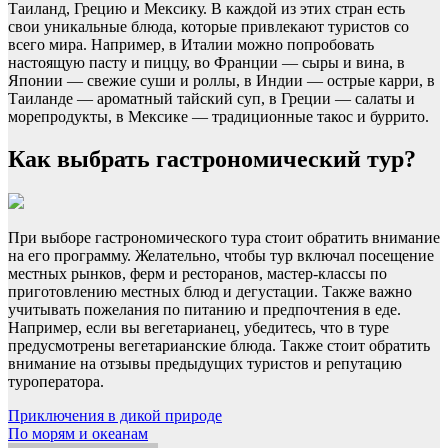
Таиланд, Грецию и Мексику. В каждой из этих стран есть
свои уникальные блюда, которые привлекают туристов со
всего мира. Например, в Италии можно попробовать
настоящую пасту и пиццу, во Франции — сыры и вина, в
Японии — свежие суши и роллы, в Индии — острые карри, в
Таиланде — ароматный тайский суп, в Греции — салаты и
морепродукты, в Мексике — традиционные такос и буррито.
Как выбрать гастрономический тур?
При выборе гастрономического тура стоит обратить внимание
на его программу. Желательно, чтобы тур включал посещение
местных рынков, ферм и ресторанов, мастер-классы по
приготовлению местных блюд и дегустации. Также важно
учитывать пожелания по питанию и предпочтения в еде.
Например, если вы вегетарианец, убедитесь, что в туре
предусмотрены вегетарианские блюда. Также стоит обратить
внимание на отзывы предыдущих туристов и репутацию
туроператора.
Навигация
Приключения в дикой природе
По морям и океанам
по