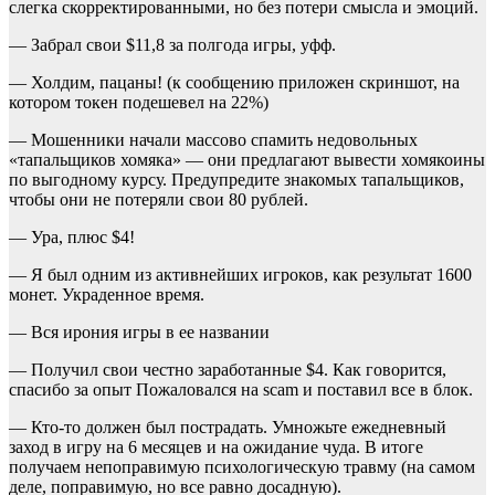
слегка скорректированными, но без потери смысла и эмоций.
— Забрал свои $11,8 за полгода игры, уфф.
— Холдим, пацаны! (к сообщению приложен скриншот, на
котором токен подешевел на 22%)
— Мошенники начали массово спамить недовольных
«тапальщиков хомяка» — они предлагают вывести хомякоины
по выгодному курсу. Предупредите знакомых тапальщиков,
чтобы они не потеряли свои 80 рублей.
— Ура, плюс $4!
— Я был одним из активнейших игроков, как результат 1600
монет. Украденное время.
— Вся ирония игры в ее названии
— Получил свои честно заработанные $4. Как говорится,
спасибо за опыт Пожаловался на scam и поставил все в блок.
— Кто-то должен был пострадать. Умножьте ежедневный
заход в игру на 6 месяцев и на ожидание чуда. В итоге
получаем непоправимую психологическую травму (на самом
деле, поправимую, но все равно досадную).