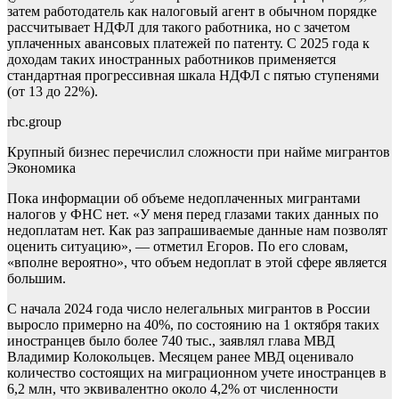
затем работодатель как налоговый агент в обычном порядке
рассчитывает НДФЛ для такого работника, но с зачетом
уплаченных авансовых платежей по патенту. С 2025 года к
доходам таких иностранных работников применяется
стандартная прогрессивная шкала НДФЛ с пятью ступенями
(от 13 до 22%).
rbc.group
Крупный бизнес перечислил сложности при найме мигрантов
Экономика
Пока информации об объеме недоплаченных мигрантами
налогов у ФНС нет. «У меня перед глазами таких данных по
недоплатам нет. Как раз запрашиваемые данные нам позволят
оценить ситуацию», — отметил Егоров. По его словам,
«вполне вероятно», что объем недоплат в этой сфере является
большим.
С начала 2024 года число нелегальных мигрантов в России
выросло примерно на 40%, по состоянию на 1 октября таких
иностранцев было более 740 тыс., заявлял глава МВД
Владимир Колокольцев. Месяцем ранее МВД оценивало
количество состоящих на миграционном учете иностранцев в
6,2 млн, что эквивалентно около 4,2% от численности