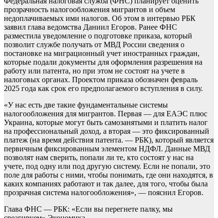
Федеральная налоговая служба (ФНС) планирует оценить
прозрачность налогообложения мигрантов и объем
недоплачиваемых ими налогов. Об этом в интервью РБК
заявил глава ведомства Даниил Егоров. Ранее ФНС
разместила уведомление о подготовке приказа, который
позволит службе получать от МВД России сведения о
постановке на миграционный учет иностранных граждан,
которые подали документы для оформления разрешения на
работу или патента, но при этом не состоят на учете в
налоговых органах. Проектом приказа обозначен февраль
2025 года как срок его предполагаемого вступления в силу.
«У нас есть две такие фундаментальные системы
налогообложения для мигрантов. Первая — для ЕАЭС плюс
Украина, которые могут быть самозанятыми и платить налог
на профессиональный доход, а вторая — это фиксированный
платеж (на время действия патента. — РБК), который является
первичным фиксированным элементом НДФЛ. Данные МВД
позволят нам сверить, попали ли те, кто состоят у нас на
учете, под одну или под другую систему. Если не попали, это
поле для работы с ними, чтобы понимать, где они находятся, в
каких компаниях работают и так далее, для того, чтобы была
прозрачная система налогообложения», — пояснил Егоров.
Глава ФНС — РБК: «Если вы перегнете палку, мы
среагируем»
Экономика