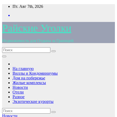
Перейти
Пт. Авг 7th, 2026
к
содержимому
Райские Уголки
Недвижимость для Отдыха за Границей
На главную
Виллы и Кондоминиумы
Дом на побережье
Жилые комплексы
Новости
Отели
Разное
Экзотические курорты
Новости