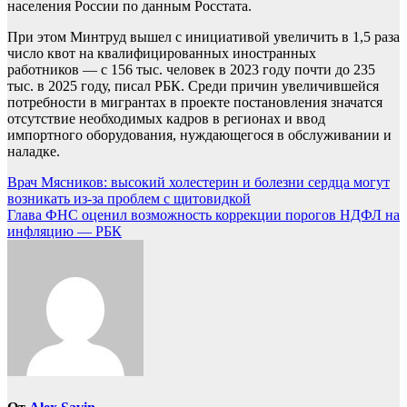
населения России по данным Росстата.
При этом Минтруд вышел с инициативой увеличить в 1,5 раза
число квот на квалифицированных иностранных
работников — с 156 тыс. человек в 2023 году почти до 235
тыс. в 2025 году, писал РБК. Среди причин увеличившейся
потребности в мигрантах в проекте постановления значатся
отсутствие необходимых кадров в регионах и ввод
импортного оборудования, нуждающегося в обслуживании и
наладке.
Навигация
Врач Мясников: высокий холестерин и болезни сердца могут
возникать из-за проблем с щитовидкой
по
Глава ФНС оценил возможность коррекции порогов НДФЛ на
записям
инфляцию — РБК