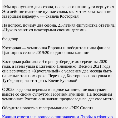
«Мы пропускаем два сезона, после чего планируем вернуться.
Это действительно не пустые слова, мы хотим кататься и не
завершаем карьеру», — сказала Косторная.
На вопрос, почему два сезона, 21-летняя фигуристка ответила:
«Нужно заняться некоторыми своими делами».
rbc.group
Косторная — чемпионка Европы и победительница финала
Гран-при в сезоне 2019/20 в одиночном катании.
Косторная работала с Этери Тутберидзе до середины 2020
года, а затем ушла к Евгению Плющенко. Весной 2021 года
она вернулась в «Хрустальный» с условием два месяца быть
на испытательном сроке. Через год Косторная снова ушла от
Тутберидзе, на этот раз к Елене Буяновой.
С 2023 года она перешла в парное катание, где выступает
вместе со своим супругом Георгием Куницей. На последнем
чемпионате России они заняли предпоследнее, девятое место.
Обсудите новость в телеграм-канале «РБК Спорт».
Навигация
Карпин ответил на вопрос о приглашении Дзюбы в сборную