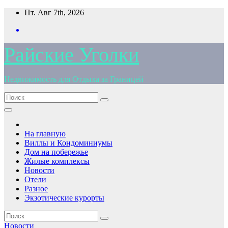
Перейти
Пт. Авг 7th, 2026
к
содержимому
Райские Уголки
Недвижимость для Отдыха за Границей
На главную
Виллы и Кондоминиумы
Дом на побережье
Жилые комплексы
Новости
Отели
Разное
Экзотические курорты
Новости