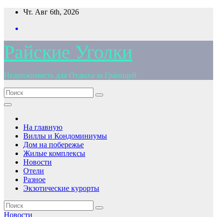
Перейти
Чт. Авг 6th, 2026
к
содержимому
Райские Уголки
Недвижимость для Отдыха за Границей
На главную
Виллы и Кондоминиумы
Дом на побережье
Жилые комплексы
Новости
Отели
Разное
Экзотические курорты
Новости