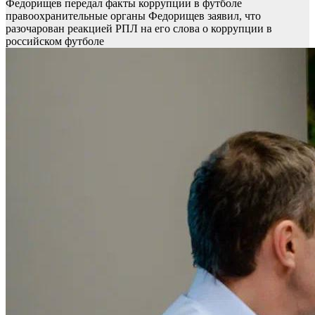
Федорищев передал факты коррупции в футболе
правоохранительные органы
Федорищев заявил, что
разочарован реакцией РПЛ на его слова о коррупции в
российском футболе