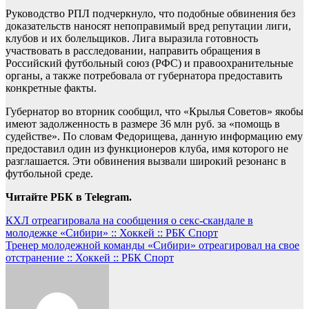
Руководство РПЛ подчеркнуло, что подобные обвинения без
доказательств наносят непоправимый вред репутации лиги,
клубов и их болельщиков. Лига выразила готовность
участвовать в расследовании, направить обращения в
Российский футбольный союз (РФС) и правоохранительные
органы, а также потребовала от губернатора предоставить
конкретные факты.
Губернатор во вторник сообщил, что «Крылья Советов» якобы
имеют задолженность в размере 36 млн руб. за «помощь в
судействе». По словам Федорищева, данную информацию ему
предоставил один из функционеров клуба, имя которого не
разглашается. Эти обвинения вызвали широкий резонанс в
футбольной среде.
Читайте РБК в Telegram.
Навигация
КХЛ отреагировала на сообщения о секс-скандале в
молодежке «Сибири» :: Хоккей :: РБК Спорт
по
Тренер молодежной команды «Сибири» отреагировал на свое
записям
отстранение :: Хоккей :: РБК Спорт