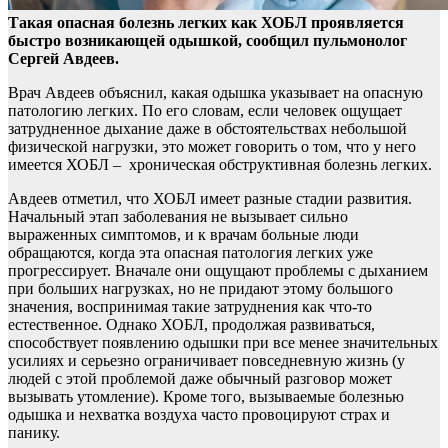
Такая опасная болезнь легких как ХОБЛ проявляется
быстро возникающей одышкой, сообщил пульмонолог
Сергей Авдеев.
Врач Авдеев объяснил, какая одышка указывает
на опасную
патологию легких. По его словам, если человек ощущает
затрудненное дыхание даже в обстоятельствах небольшой
физической нагрузки, это может говорить о том, что у него
имеется ХОБЛ – хроническая обструктивная болезнь легких.
Авдеев отметил, что ХОБЛ имеет разные стадии развития.
Начальный этап заболевания не вызывает сильно
выраженных симптомов, и к врачам больные люди
обращаются, когда эта опасная патология легких уже
прогрессирует. Вначале они ощущают проблемы с дыханием
при больших нагрузках, но не придают этому большого
значения, воспринимая такие затруднения как что-то
естественное. Однако ХОБЛ, продолжая развиваться,
способствует появлению одышки при все менее значительных
усилиях и серьезно ограничивает повседневную жизнь (у
людей с этой проблемой даже обычный разговор может
вызывать утомление). Кроме того, вызываемые болезнью
одышка и нехватка воздуха часто провоцируют страх и
панику.