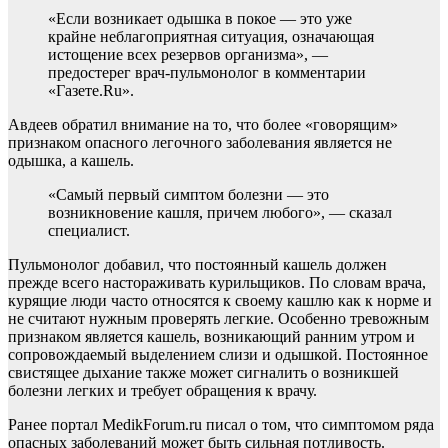
«Если возникает одышка в покое — это уже
крайне неблагоприятная ситуация, означающая
истощение всех резервов организма», —
предостерег врач-пульмонолог в комментарии
«Газете.Ru».
Авдеев обратил внимание на то, что более «говорящим»
признаком опасного легочного заболевания является не
одышка, а кашель.
«Самый первый симптом болезни — это
возникновение кашля, причем любого», — сказал
специалист.
Пульмонолог добавил, что постоянный кашель должен
прежде всего настораживать курильщиков. По словам врача,
курящие люди часто относятся к своему кашлю как к норме и
не считают нужным проверять легкие. Особенно тревожным
признаком является кашель, возникающий ранним утром и
сопровождаемый выделением слизи и одышкой. Постоянное
свистящее дыхание также может сигналить о возникшей
болезни легких и требует обращения к врачу.
Ранее портал MedikForum.ru писал о том, что симптомом ряда
опасных заболеваний может быть сильная потливость.