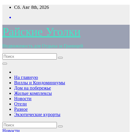
Перейти
Сб. Авг 8th, 2026
к
содержимому
Райские Уголки
Недвижимость для Отдыха за Границей
На главную
Виллы и Кондоминиумы
Дом на побережье
Жилые комплексы
Новости
Отели
Разное
Экзотические курорты
Новости