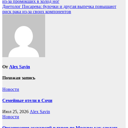
из-за промокших в холод ног
по
Диетолог Писарева: булочки и другая выпечка повышают
записям
риск рака из-за своих компонентов
От
Alex Savin
Похожая запись
Новости
Семейные отели в Сочи
Июл 25, 2026
Alex Savin
Новости
Организация экскурсий и туров по Москве: как сделать