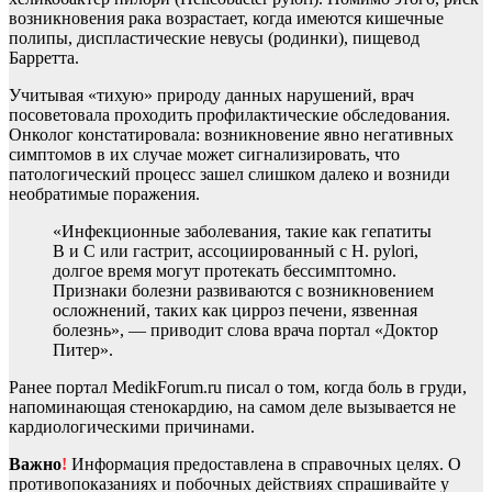
возникновения рака возрастает, когда имеются кишечные
полипы, диспластические невусы (родинки), пищевод
Барретта.
Учитывая «тихую» природу данных нарушений, врач
посоветовала проходить профилактические обследования.
Онколог констатировала: возникновение явно негативных
симптомов в их случае может сигнализировать, что
патологический процесс зашел слишком далеко и возниди
необратимые поражения.
«Инфекционные заболевания, такие как гепатиты
В и С или гастрит, ассоциированный с H. pylori,
долгое время могут протекать бессимптомно.
Признаки болезни развиваются с возникновением
осложнений, таких как цирроз печени, язвенная
болезнь», — приводит слова врача портал «Доктор
Питер».
Ранее портал MedikForum.ru писал о том, когда боль в груди,
напоминающая стенокардию, на самом деле вызывается не
кардиологическими причинами.
Важно
!
Информация предоставлена в справочных целях. О
противопоказаниях и побочных действиях спрашивайте у