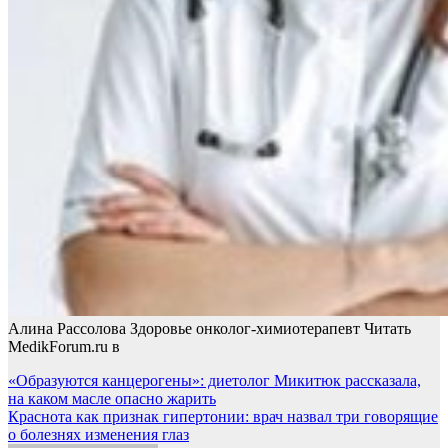
Алина Рассолова Здоровье онколог-химиотерапевт
Читать
MedikForum.ru в
Навигация
«Образуются канцерогены»: диетолог Микитюк рассказала,
на каком масле опасно жарить
по
Краснота как признак гипертонии: врач назвал три говорящие
записям
о болезнях изменения глаз