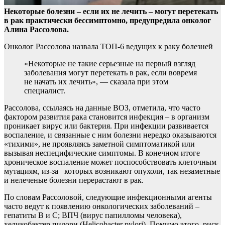
Некоторые болезни – если их не лечить – могут перетекать
в рак практически бессимптомно, предупредила онколог
Алина Рассолова.
Онколог Рассолова назвала ТОП-6
ведущих к раку болезней
«Некоторые не такие серьезные на первый взгляд
заболевания могут перетекать в рак, если вовремя
не начать их лечить», — сказала при этом
специалист.
Рассолова, ссылаясь на данные ВОЗ, отметила, что часто
фактором развития рака становится инфекция – в организм
проникает вирус или бактерия. При инфекции развивается
воспаление, и связанные с ним болезни нередко оказываются
«тихими», не проявляясь заметной симптоматикой или
вызывая неспецифические симптомы. В конечном итоге
хроническое воспаление может поспособствовать клеточным
мутациям, из-за которых возникают опухоли, так незаметные
и нелеченые болезни перерастают в рак.
По словам Рассоловой, следующие инфекционными агенты
часто ведут к появлению онкологических заболеваний –
гепатиты В и С; ВПЧ (вирус папилломы человека),
хеликобактер пилори (Helicobacter pylori). Помимо этого, риск