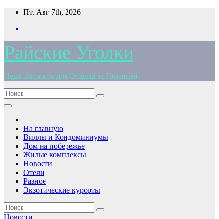
Перейти
Пт. Авг 7th, 2026
к
содержимому
Райские Уголки
Недвижимость для Отдыха за Границей
На главную
Виллы и Кондоминиумы
Дом на побережье
Жилые комплексы
Новости
Отели
Разное
Экзотические курорты
Новости