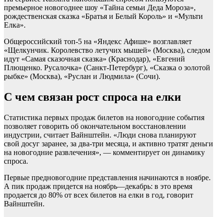
премьерное новогоднее шоу «Тайна семьи Деда Мороза»,
рождественская сказка «Братья и Белый Король» и «Мульти
Елка».
Общероссийский топ-5 на «Яндекс Афише» возглавляет
«Щелкунчик. Королевство летучих мышей» (Москва), следом
идут «Самая сказочная сказка» (Краснодар), «Евгений
Плющенко. Русалочка» (Санкт-Петербург), «Сказка о золотой
рыбке» (Москва), «Руслан и Людмила» (Сочи).
С чем связан рост спроса на елки
Статистика первых продаж билетов на новогодние события
позволяет говорить об окончательном восстановлении
индустрии, считает Вайнштейн. «Люди снова планируют
свой досуг заранее, за два-три месяца, и активно тратят деньги
на новогодние развлечения», — комментирует он динамику
спроса.
Первые предновогодние представления начинаются в ноябре.
А пик продаж придется на ноябрь—декабрь: в это время
продается до 80% от всех билетов на елки в год, говорит
Вайнштейн.