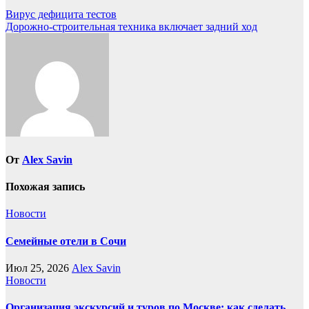
Навигация
Вирус дефицита тестов
Дорожно-строительная техника включает задний ход
по
записям
От
Alex Savin
Похожая запись
Новости
Семейные отели в Сочи
Июл 25, 2026
Alex Savin
Новости
Организация экскурсий и туров по Москве: как сделать