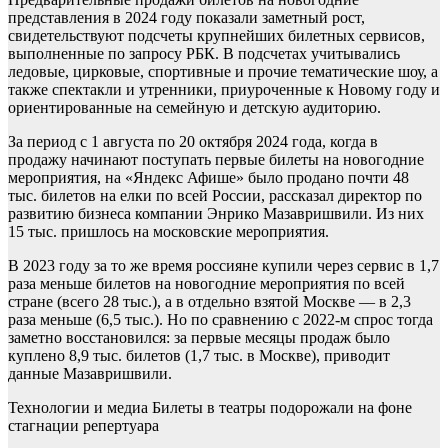
представления в 2024 году показали заметный рост,
свидетельствуют подсчеты крупнейших билетных сервисов,
выполненные по запросу РБК. В подсчетах учитывались
ледовые, цирковые, спортивные и прочие тематические шоу, а
также спектакли и утренники, приуроченные к Новому году и
ориентированные на семейную и детскую аудиторию.
За период с 1 августа по 20 октября 2024 года, когда в
продажу начинают поступать первые билеты на новогодние
мероприятия, на «Яндекс Афише» было продано почти 48
тыс. билетов на елки по всей России, рассказал директор по
развитию бизнеса компании Энрико Мазавришвили. Из них
15 тыс. пришлось на московские мероприятия.
В 2023 году за то же время россияне купили через сервис в 1,7
раза меньше билетов на новогодние мероприятия по всей
стране (всего 28 тыс.), а в отдельно взятой Москве — в 2,3
раза меньше (6,5 тыс.). Но по сравнению с 2022-м спрос тогда
заметно восстановился: за первые месяцы продаж было
куплено 8,9 тыс. билетов (1,7 тыс. в Москве), приводит
данные Мазавришвили.
Технологии и медиа
Билеты в театры подорожали на фоне
стагнации репертуара