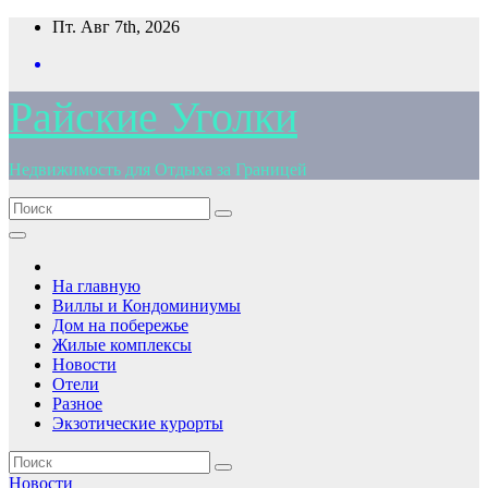
Перейти
Пт. Авг 7th, 2026
к
содержимому
Райские Уголки
Недвижимость для Отдыха за Границей
На главную
Виллы и Кондоминиумы
Дом на побережье
Жилые комплексы
Новости
Отели
Разное
Экзотические курорты
Новости