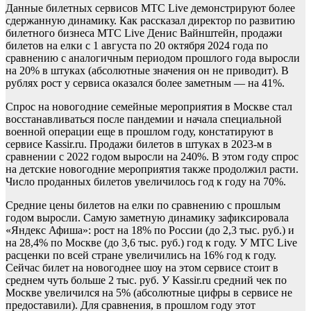
Данные билетных сервисов МТС Live демонстрируют более
сдержанную динамику. Как рассказал директор по развитию
билетного бизнеса МТС Live Денис Вайнштейн, продажи
билетов на елки с 1 августа по 20 октября 2024 года по
сравнению с аналогичным периодом прошлого года выросли
на 20% в штуках (абсолютные значения он не приводит). В
рублях рост у сервиса оказался более заметным — на 41%.
Спрос на новогодние семейные мероприятия в Москве стал
восстанавливаться после пандемии и начала специальной
военной операции еще в прошлом году, констатируют в
сервисе Kassir.ru. Продажи билетов в штуках в 2023-м в
сравнении с 2022 годом выросли на 240%. В этом году спрос
на детские новогодние мероприятия также продолжил расти.
Число проданных билетов увеличилось год к году на 70%.
Средние цены билетов на елки по сравнению с прошлым
годом выросли. Самую заметную динамику зафиксировала
«Яндекс Афиша»: рост на 18% по России (до 2,3 тыс. руб.) и
на 28,4% по Москве (до 3,6 тыс. руб.) год к году. У МТС Live
расценки по всей стране увеличились на 16% год к году.
Сейчас билет на новогоднее шоу на этом сервисе стоит в
среднем чуть больше 2 тыс. руб. У Kassir.ru средний чек по
Москве увеличился на 5% (абсолютные цифры в сервисе не
предоставили). Для сравнения, в прошлом году этот