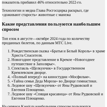
показатель прибавил 46% относительно 2022-го.
Технологии и медиа
Глава Росгосцирка раскрыл, где
«доживают старость» животные с манежа
Какие представления пользуются наибольшим
спросом
Топ елок в августе—октябре 2024 года по количеству
проданных билетов, по данным МТС Live.
Рождественская сказка «Братья и Белый Король» в храме
Христа Спасителя.
Новогоднее представление в Кремле «Новогоднее
путешествие в Заполярье».
Спектакль «Щелкунчик» в Государственном
Кремлевском дворце.
«Полный вперед!» на киностудии «Мосфильм».
«Тайна семьи Деда Мороза» во Дворце гимнастики.
Ледовое шоу «Щелкунчик» от Яны Рудковской и
Евгения Плющенко.
Ледовое шоу «Спящая красавица» от Яны Рудковской и
Евгения Плющенко.
На сервисе Kassir.ru наибольшим спросом пользуются