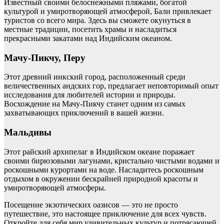
Известный своими белоснежными пляжами, богатой
культурой и умиротворяющей атмосферой, Бали привлекает
туристов со всего мира. Здесь вы сможете окунуться в
местные традиции, посетить храмы и насладиться
прекрасными закатами над Индийским океаном.
Мачу-Пикчу, Перу
Этот древний инкский город, расположенный среди
величественных андских гор, предлагает неповторимый опыт
исследования для любителей истории и природы.
Восхождение на Мачу-Пикчу станет одним из самых
захватывающих приключений в вашей жизни.
Мальдивы
Этот райский архипелаг в Индийском океане поражает
своими бирюзовыми лагунами, кристально чистыми водами и
роскошными курортами на воде. Насладитесь роскошным
отдыхом в окружении бескрайней природной красоты и
умиротворяющей атмосферы.
Посещение экзотических оазисов — это не просто
путешествие, это настоящее приключение для всех чувств.
Откройте для себя мир удивительных культур и потрясающей