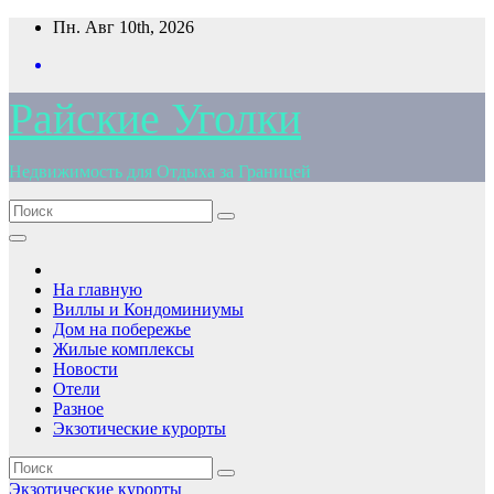
Перейти
Пн. Авг 10th, 2026
к
содержимому
Райские Уголки
Недвижимость для Отдыха за Границей
На главную
Виллы и Кондоминиумы
Дом на побережье
Жилые комплексы
Новости
Отели
Разное
Экзотические курорты
Экзотические курорты