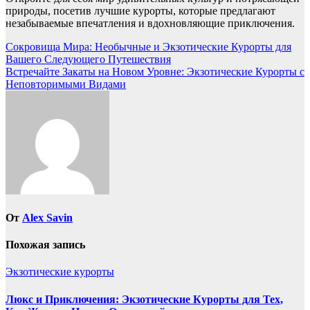
природы, посетив лучшие курорты, которые предлагают
незабываемые впечатления и вдохновляющие приключения.
Навигация
Сокровища Мира: Необычные и Экзотические Курорты для
Вашего Следующего Путешествия
по
Встречайте Закаты на Новом Уровне: Экзотические Курорты с
записям
Неповторимыми Видами
От
Alex Savin
Похожая запись
Экзотические курорты
Люкс и Приключения: Экзотические Курорты для Тех,