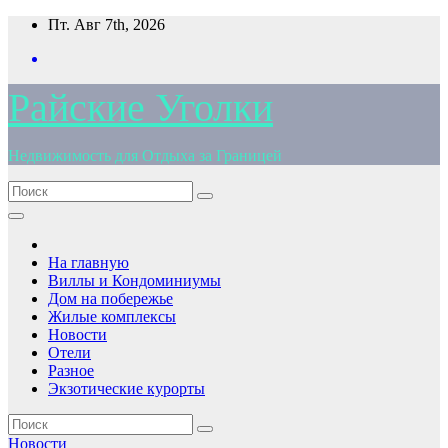
Перейти
Пт. Авг 7th, 2026
к
содержимому
Райские Уголки
Недвижимость для Отдыха за Границей
На главную
Виллы и Кондоминиумы
Дом на побережье
Жилые комплексы
Новости
Отели
Разное
Экзотические курорты
Новости