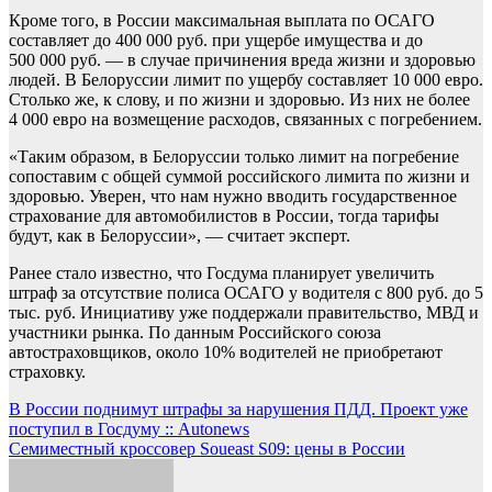
Кроме того, в России максимальная выплата по ОСАГО
составляет до 400 000 руб. при ущербе имущества и до
500 000 руб. — в случае причинения вреда жизни и здоровью
людей. В Белоруссии лимит по ущербу составляет 10 000 евро.
Столько же, к слову, и по жизни и здоровью. Из них не более
4 000 евро на возмещение расходов, связанных с погребением.
«Таким образом, в Белоруссии только лимит на погребение
сопоставим с общей суммой российского лимита по жизни и
здоровью. Уверен, что нам нужно вводить государственное
страхование для автомобилистов в России, тогда тарифы
будут, как в Белоруссии», — считает эксперт.
Ранее стало известно, что Госдума планирует увеличить
штраф за отсутствие полиса ОСАГО у водителя с 800 руб. до 5
тыс. руб. Инициативу уже поддержали правительство, МВД и
участники рынка. По данным Российского союза
автостраховщиков, около 10% водителей не приобретают
страховку.
Навигация
В России поднимут штрафы за нарушения ПДД. Проект уже
поступил в Госдуму :: Autonews
по
Семиместный кроссовер Soueast S09: цены в России
записям