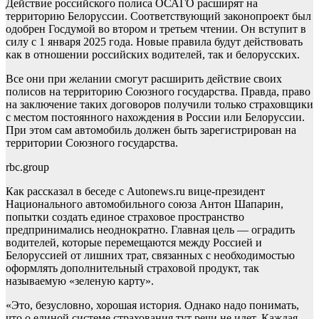
Действие российского полиса ОСАГО расширят на
территорию Белоруссии. Соответствующий законопроект был
одобрен Госдумой во втором и третьем чтении. Он вступит в
силу с 1 января 2025 года. Новые правила будут действовать
как в отношении российских водителей, так и белорусских.
Все они при желании смогут расширить действие своих
полисов на территорию Союзного государства. Правда, право
на заключение таких договоров получили только страховщики
с местом постоянного нахождения в России или Белоруссии.
При этом сам автомобиль должен быть зарегистрирован на
территории Союзного государства.
rbc.group
Как рассказал в беседе с Autonews.ru вице-президент
Национального автомобильного союза Антон Шапарин,
попытки создать единое страховое пространство
предпринимались неоднократно. Главная цель — оградить
водителей, которые перемещаются между Россией и
Белоруссией от лишних трат, связанных с необходимостью
оформлять дополнительный страховой продукт, так
называемую «зеленую карту».
«Это, безусловно, хорошая история. Однако надо понимать,
что о единой системе страхования тут речи не идет. Каждая