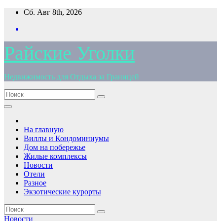
Перейти
Сб. Авг 8th, 2026
к
содержимому
Райские Уголки
Недвижимость для Отдыха за Границей
На главную
Виллы и Кондоминиумы
Дом на побережье
Жилые комплексы
Новости
Отели
Разное
Экзотические курорты
Новости