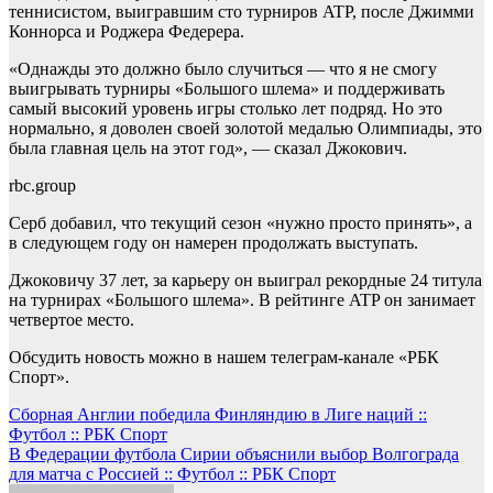
теннисистом, выигравшим сто турниров ATP, после Джимми
Коннорса и Роджера Федерера.
«Однажды это должно было случиться — что я не смогу
выигрывать турниры «Большого шлема» и поддерживать
самый высокий уровень игры столько лет подряд. Но это
нормально, я доволен своей золотой медалью Олимпиады, это
была главная цель на этот год», — сказал Джокович.
rbc.group
Серб добавил, что текущий сезон «нужно просто принять», а
в следующем году он намерен продолжать выступать.
Джоковичу 37 лет, за карьеру он выиграл рекордные 24 титула
на турнирах «Большого шлема». В рейтинге ATP он занимает
четвертое место.
Обсудить новость можно в нашем телеграм-канале «РБК
Спорт».
Навигация
Сборная Англии победила Финляндию в Лиге наций ::
Футбол :: РБК Спорт
по
В Федерации футбола Сирии объяснили выбор Волгограда
записям
для матча с Россией :: Футбол :: РБК Спорт