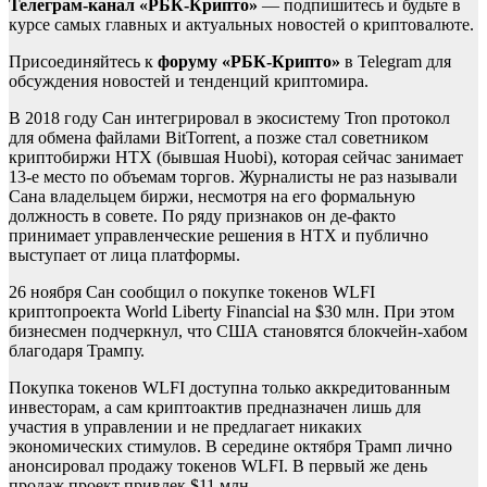
Телеграм-канал «РБК-Крипто»
— подпишитесь и будьте в
курсе самых главных и актуальных новостей о криптовалюте.
Присоединяйтесь к
форуму «РБК-Крипто»
в Telegram для
обсуждения новостей и тенденций криптомира.
В 2018 году Сан интегрировал в экосистему Tron протокол
для обмена файлами BitTorrent, а позже стал советником
криптобиржи HTX (бывшая Huobi), которая сейчас занимает
13-е место по объемам торгов. Журналисты не раз называли
Сана владельцем биржи, несмотря на его формальную
должность в совете. По ряду признаков он де-факто
принимает управленческие решения в HTX и публично
выступает от лица платформы.
26 ноября Сан сообщил о покупке токенов WLFI
криптопроекта World Liberty Financial на $30 млн. При этом
бизнесмен подчеркнул, что США становятся блокчейн-хабом
благодаря Трампу.
Покупка токенов WLFI доступна только аккредитованным
инвесторам, а сам криптоактив предназначен лишь для
участия в управлении и не предлагает никаких
экономических стимулов. В середине октября Трамп лично
анонсировал продажу токенов WLFI. В первый же день
продаж проект привлек $11 млн.