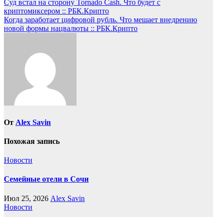
Навигация
Суд встал на сторону Tornado Cash. Что будет с
криптомиксером :: РБК.Крипто
по
Когда заработает цифровой рубль. Что мешает внедрению
записям
новой формы нацвалюты :: РБК.Крипто
От
Alex Savin
Похожая запись
Новости
Семейные отели в Сочи
Июл 25, 2026
Alex Savin
Новости