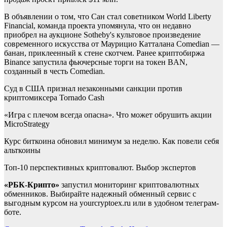
В объявлении о том, что Сан стал советником World Liberty
Financial, команда проекта упомянула, что он недавно
приобрел на аукционе Sotheby's культовое произведение
современного искусства от Маурицио Катталана Comedian —
банан, приклеенный к стене скотчем. Ранее криптобиржа
Binance запустила фьючерсные торги на токен BAN,
созданный в честь Comedian.
Суд в США признал незаконными санкции против
криптомиксера Tornado Cash
«Игра с плечом всегда опасна». Что может обрушить акции
MicroStrategy
Курс биткоина обновил минимум за неделю. Как повели себя
альткоины
Топ-10 перспективных криптовалют. Выбор экспертов
«РБК-Крипто»
запустил мониторинг криптовалютных
обменников. Выбирайте надежный обменный сервис с
выгодным курсом на yourcryptoex.ru или в удобном телеграм-
боте.