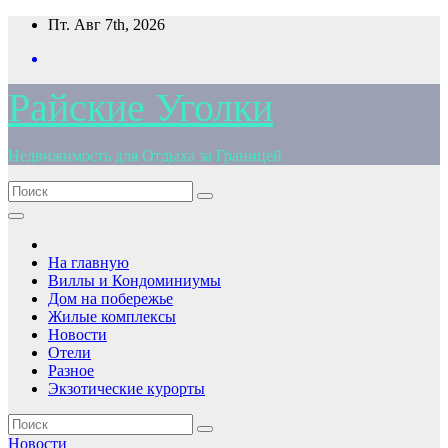
Перейти
Пт. Авг 7th, 2026
к
содержимому
Райские Уголки
Недвижимость для Отдыха за Границей
На главную
Виллы и Кондоминиумы
Дом на побережье
Жилые комплексы
Новости
Отели
Разное
Экзотические курорты
Новости