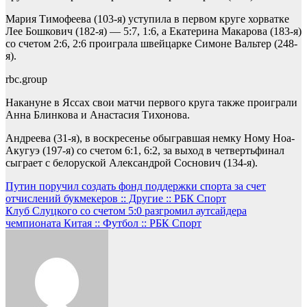
Мария Тимофеева (103-я) уступила в первом круге хорватке
Лее Бошкович (182-я) — 5:7, 1:6, а Екатерина Макарова (183-я)
со счетом 2:6, 2:6 проиграла швейцарке Симоне Вальтер (248-
я).
rbc.group
Накануне в Яссах свои матчи первого круга также проиграли
Анна Блинкова и Анастасия Тихонова.
Андреева (31-я), в воскресенье обыгравшая немку Ному Ноа-
Акугуэ (197-я) со счетом 6:1, 6:2, за выход в четвертьфинал
сыграет с белоруской Александрой Соснович (134-я).
Навигация
Путин поручил создать фонд поддержки спорта за счет
отчислений букмекеров :: Другие :: РБК Спорт
по
Клуб Слуцкого со счетом 5:0 разгромил аутсайдера
записям
чемпионата Китая :: Футбол :: РБК Спорт