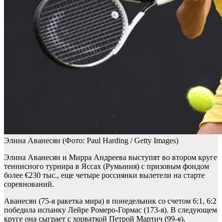
Элина Аванесян
(Фото: Paul Harding / Getty Images)
Элина Аванесян и Мирра Андреева выступят во втором круге
теннисного турнира в Яссах (Румыния) с призовым фондом
более €230 тыс., еще четыре россиянки вылетели на старте
соревнований.
Аванесян (75-я ракетка мира) в понедельник со счетом 6:1, 6:2
победила испанку Лейре Ромеро-Гормас (173-я). В следующем
круге она сыграет с хорваткой Петрой Мартич (99-я).